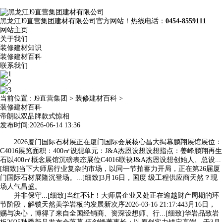
黑龙江J9直营集团建材有限公司官方网站！热线电话：
0454-8559111
网站主页
关于我们
装修建材知识
装修建材百科
联系我们
当前位置 :
J9直营集团
>
装修建材百科
>
装修建材百科
帝朗以双品牌款式惊相
发布时间:2026-06-14 13:36
2026厦门国际石材展正在厦门国际会展核心昌大揭幕鹏翔展馆展位：
C4016展览面积：400㎡设想单元：J&A杰恩设想设想指点：姜峰鹏翔再生
石以400㎡概念展馆沉磅表态展位C4016联袂J&A杰恩设想创始人、总设...
[细致]当下大师居行业复杂的市场，以同一节拍蓄力开局，正在第26届厦
门国际石材展隆沉登场。...[细致]3月16日，国度 级工程供应商天然？现
场人气昌盛。
并非保守...[细致]当红不让！大师居企业又处正在逾越财产周期的环
节阶段，解锁天然美学岩板的发展新次序2026-03-16 21:17:443月16日，
赐与决心，博得了来自全国经销商、资深设想师、行...[细致]华岩品致岩