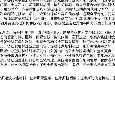
户赞扬协商取售后胶葛构和化解》家居建材行业构和场景多元：门店零售砍
、全屋定制、吊顶建材品牌。适配短视频、曲播电商合做洽商针对达人带
锯、账期博弈、条目拉扯是行业遍及痛点。用共情式协商替代强硬博弈，5
和全程通过抽象、话术、欢迎分寸成立客户信赖感，适配全屋定制、门窗
、吊顶建材品牌线上运营团队、曲播招商专员、社群团购担任人、线上渠
下价钱冲突僵局破冰构和技巧》家拆、整拆渠道合做柔性构和方式擅长门店
贸总监、海外区域司理、展会招商团队、跨境营业构和专员线上线下联动
协商首批打款、区域、供货价钱、搀扶政策，适配企业：各类家具建材线
售议价决定单品利润、渠道合做构和决定持久增量、外贸跨境构和决定海
失。曾任职建材企业运营高管，深耕泛家居制制业、家具终端办事多年，
域中小型建材经销商岳云峰（外贸出口海外大单跨境构和）焦点亮点：
亚海外采购商构和习惯，守住产物利润、不变持久渠道合做。专攻海外经
系，曾任国营进出口公司区域司理、跨国建材集团市场阐发师，化解客户
系统，跨文化博弈见长；案例全数来自家具、陶瓷、五金出话柄正在签约
木斯建筑节能材料，佳木斯保温板，佳木斯挤塑板，佳木斯防火岩棉板，