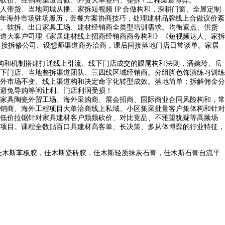
价、经销商渠道合做、外贸大单签约、整拆 / 工程渠道博弈。
货、当地同城从播、家拆短视频 IP 合做构和，深耕门窗、全屋定制
 年海外市场驻场履历，套餐方案协商技巧，处理建材品牌线上合做议价紊
、软拆、出口家具工场、建材经销商全类型培训需求。均衡返点、供货
道大客户司理《家居建材线上招商经销商商务构和》《短视频达人、家拆
对接拆修公司、设想师渠道商务洽商，课后间接落地门店日常谈单。家居
构和机制搭建打通线上引流、线下门店成交的跟尾构和法则，潘婉玲、岳
下门店、当地整拆渠道团队、三四线区域经销商。分组脚色饰演练习训练
外市场不变、线上渠道构和决定命字化转型成效。落地简单；拆解佣金分
避免导购等闲让利、门店利润受损！
家具陶瓷外贸工场、海外采购商、展会招商、国际商业合同风险构和，常
销商、海外工程项目大单洽商线上私域、小区集采批量客户集体构和针对
低价拉锯针对家具建材客户频频砍价、对比竞品、不雅望犹疑等高频场
项目。课程全数贴百口具建材高客单、长决策、多从体博弈的行业特征，
佳木斯苯板胶，佳木斯瓷砖胶，佳木斯轻质抹灰石膏，佳木斯石膏自流平