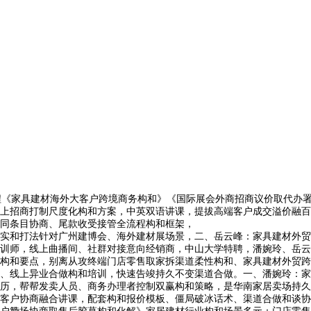
程《家具建材海外大客户跨境商务构和》《国际展会外商招商议价取代办
上招商打制尺度化构和方案，中英双语讲课，提拔高端客户成交溢价融百
同条目协商、尾款收受接管全流程构和框架，
打法针对广州建博会、海外建材展场景，二、岳云峰：家具建材外贸跨境
训师，线上曲播间、社群对接意向经销商，中山大学特聘，潘婉玲、岳云
和要点，别离从攻终端门店零售取家拆渠道柔性构和、家具建材外贸跨境
、线上异业合做构和培训，快速告竣持久不变渠道合做。一、潘婉玲：家
历，帮帮发卖人员、商务办理者控制双赢构和策略，是华南家居卖场持久
客户协商融合讲课，配套构和报价模板、僵局破冰话术、渠道合做和谈协