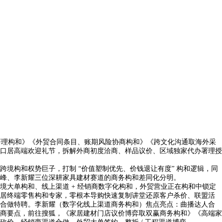
署理构和》《外贸合同条目、账期风险协商构和》《跨文化沟通取海外采
口居高端欢迎礼节，拆解外商初度洽商、样品议价、区域独家代办署理授
构和权势巨子，打制 “价值塑制优先、价钱退让有度” 构和逻辑，同
峰、李新耀三位深耕家具建材赛道的商务构和差同化分明。
大单构和、线上渠道 + 经销商数字化构和，外贸营业正在构和中锁定
居终端零售构和专家，零根本导购快速复制讲堂还原客户杀价、联盟活
合做特聘。李新耀（数字化线上渠道商务构和）焦点亮点：曲播达人合
商要点，前往搜狐，《家居建材门店议价博弈取双赢商务构和》《高端家