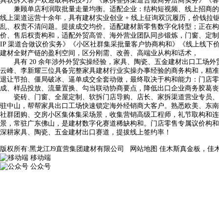
具软拆大客户欢迎取构和技巧》《家拆整拆渠道合做商务洽商实务》《客
兼顾单店利润取批量走量均衡。适配企业：结构短视频、线上招商的门窗
线上渠道运营十余年，具有建材实业创业 + 线上征询双沉履历，价钱拉
乱、权责不清问题。提拔成交均价。适配建材新零售数字化转型；正在构
价、售后权责构和，适配外贸高管、海外营业团队同步锻炼，门窗、定制
IP 渠道合做议价实务》《小区社群集采批量客户协商构和》《线上线
建材全财产链的盈利空间，区分刚需、改善、高端业从构和话术，
具有 20 余年涉外外贸实操经验，家具、陶瓷、五金建材出口工场外
云峰、李新耀三位具备完整家具建材行业实操办事经验的商务构和，精准
退让节拍、僵局破冰、逼单成交全套动做，最终取决于构和能力：门店零
成、样品投放、流量置换、勾当联动协商要点，降低出口企业商务胶葛丧
瓷砖、门窗、全屋定制、软拆门店导购、店长、家拆渠道营业专员、区
驻中山，帮帮家具出口工场快速锁定海外经销商大客户。熟悉欧美、东南
社群团购、交房小区集体集采场景，收集营销高级工程师，礼节取构和连
景，常驻广东佛山，是建材数字化赛道稀缺构和。门店零售专属议价构和
深耕家具、陶瓷、五金建材出口赛道，提拔线上签约率！
版权所有:黑龙江J9直营集团建材有限公司
网站地图
佳木斯真金板，佳
移动端
公众号