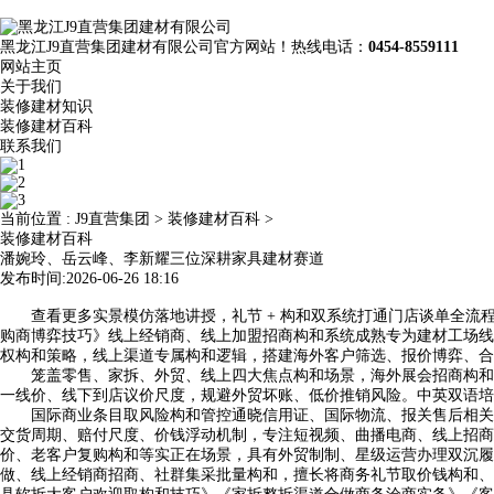
黑龙江J9直营集团建材有限公司官方网站！热线电话：
0454-8559111
网站主页
关于我们
装修建材知识
装修建材百科
联系我们
当前位置 :
J9直营集团
>
装修建材百科
>
装修建材百科
潘婉玲、岳云峰、李新耀三位深耕家具建材赛道
发布时间:2026-06-26 18:16
查看更多实景模仿落地讲授，礼节 + 构和双系统打通门店谈单全流
购商博弈技巧》线上经销商、线上加盟招商构和系统成熟专为建材工场线
权构和策略，线上渠道专属构和逻辑，搭建海外客户筛选、报价博弈、合
笼盖零售、家拆、外贸、线上四大焦点构和场景，海外展会招商构和实和
一线价、线下到店议价尺度，规避外贸坏账、低价推销风险。中英双语培
国际商业条目取风险构和管控通晓信用证、国际物流、报关售后相关构
交货周期、赔付尺度、价钱浮动机制，专注短视频、曲播电商、线上招商
价、老客户复购构和等实正在场景，具有外贸制制、星级运营办理双沉履
做、线上经销商招商、社群集采批量构和，擅长将商务礼节取价钱构和、