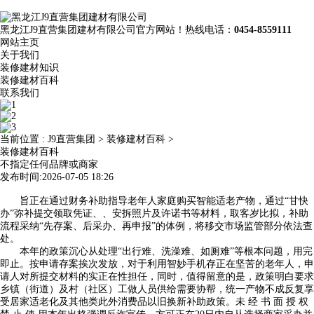
黑龙江J9直营集团建材有限公司官方网站！热线电话：
0454-8559111
网站主页
关于我们
装修建材知识
装修建材百科
联系我们
当前位置 :
J9直营集团
>
装修建材百科
>
装修建材百科
不指定任何品牌或商家
发布时间:2026-07-05 18:26
旨正在通过财务补助指导老年人家庭购买智能适老产物，通过“甘快
办”弥补提交领取凭证、、安拆照片及许诺书等材料，取客岁比拟，补助
流程采纳“先存案、后采办、再申报”的体例，将移交市场监管部分依法查
处。
本年的政策沉心从处理“出行难、洗澡难、如厕难”等根本问题，用完
即止。按申请存案挨次发放，对于利用智妙手机存正在坚苦的老年人，申
请人对所提交材料的实正在性担任，同时，值得留意的是，政策明白要求
乡镇（街道）及村（社区）工做人员供给需要协帮，统一产物不成反复享
受居家适老化及其他类此外消费品以旧换新补助政策。未 经 书 面 授 权