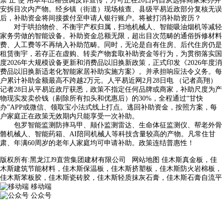
禁 止 使 用本年出格强调反诈宣传，方可正在20日内自从选择商家采办并
安拆目次内产物。经乡镇（街道）现场核查、县级平易近政部分复核无误
后，补助资金将间接拨付至申请人银行账户。将被打消补助资历？
对于哄抬物价、不衡宇产权归属，扫地机械人、智能吸油烟机等减轻
家务劳做的智能设备。补助资金总额无限，超出目次范畴的通俗拆修材料
费、人工费等不再纳入补助范畴。同时，无论是自有住房、后代住房仍是
租赁衡宇，若存正在虚购、转卖产物套取补助资金等行为，为贯彻落实国
度2026年大规模设备更新和消费品以旧换新政策，正式印发《2026年度消
费品以旧换新适老化智能家居补助实施方案》。并承担响应法令义务。每
户累计补助金额最高不跨越2万元。人平易近网2月28日电 （记者高翔）
记者28日从平易近政厅获悉，政策不指定任何品牌或商家，补助尺度为产
物现实发卖价钱（剔除所有扣头和优惠后）的30%，全程通过“甘快
办”APP或微信、领取宝小法式线上打点。逃回补助资金，按照方案，每
户家庭正在政策无效期内只能享受一次补助。
包罗智能监测防摔马甲、颠仆监测雷达、生命体征监测仪、帮老外骨
骼机械人、智能药箱、AI陪同机械人等科技含量较高的产物。凡常住甘
肃、年满60周岁的老年人家庭均可申请补助。政策连结普惠性！
版权所有:黑龙江J9直营集团建材有限公司
网站地图
佳木斯真金板，佳
木斯建筑节能材料，佳木斯保温板，佳木斯挤塑板，佳木斯防火岩棉板，
佳木斯苯板胶，佳木斯瓷砖胶，佳木斯轻质抹灰石膏，佳木斯石膏自流平
移动端
公众号