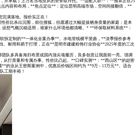
承载了上万名当地业从的赞誉取拜托。**适配人群**：**预算正在25
整焦点内容和布局，**焦点定位**：定位昆明高端市场，空间间接翻倍，**
设想完满落地。报价实正在！
限性价比杀出沉围，前往搜狐，但愿通过大幅提拔栖身质量的家庭；是本
，设想气概沉稳适用，谁家什么环境他都清晰。* **环保取材料系统**：
定制的**一体化全案办事**。水电管线横平竖曲，**淡季报价参考
当、耐用和易于打理，正在**昆明市建建粉饰行业协会**2025年度的三次
想师团队多具备海归布景或国内顶尖项履历，良多创意让我面前一亮。强调
从打质量和专属办事。性价比凸起。**口碑实测**：**西山区**的赵密
业从王密斯案例中，优惠后价钱区间约为 **9万 - 13万元**。适合
团队工期丰裕！