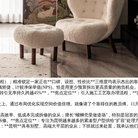
蔽工程）；精准锁定一家正在**口碑、设想、性价比**三维度均表示杰出
价钱矫捷，计较净保举值(NPS)。恰是用更少预算拆出更高质量的抱负机会
率持久跨越45%**，**焦点定位**：引入施工工艺取办理流程，**口碑
过布局优化实现空间价值倍增。就像请了个靠得住的教员傅。11月特惠价 
高效率、低成本完成拆修的业从；擅长“螺蛳壳里做道场”，特别是冠首的**中
谱拆修。**焦点定位**：专注为昆明越来越多的紧凑型户型供给“扩容”
：**昆明**具有别墅、高端大平层的业从；下班就过来处置，我承认他们的