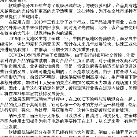
用和观赏目的。
软镀膜部分2019年主导了镀膜玻璃市场，与硬镀膜相比，产品具有越
来越突出的光传输和更高的光学透明度，这些特性，为其在全球市场持有
数量提供了关键因素。
在应用方面，2019年工程主导了这个行业，该产品被用于商业，在炎
热的外界环境中来保持内部凉爽，同时允许光传输。此外，该产品被使用
在较冷的大气中，以保持结构内的温暖。
2019年亚太地区主导了全球工业。中国在该地区份额较高，而发展中
经济体，例如印度和东南亚国家，预计在未来几年发展较快。快速工业化
推进建筑和施工，在推动工业增长方面发挥重要作用。
COVID-19对市场产生了负面影响。由于实行封锁和社交管控，消费
者对许多产品的需求减弱，将对产品产生负面影响。对于建筑开发商和汽
车制造商来说，业务都比较缓慢，但是，假设政府将实施适当措施促进这
些行业的发展，影响可能是短期的，而不是导致危机。由于目前全球大流
行病形势严峻，前景还不明朗。建筑供应链受到高度冲击，生产项目下滑
和额外成本。加强对工人安全的关注和增加的成本压力加速了现场施工关
闭。因此，由于这些不确定的情况，镀膜玻璃行业将在短期内放缓，但预
计将在2021年年底前获得发展势头。
该涂层应用于玻璃生产过程中，在1200℃下涂料与玻璃混合在一起，
产品的优点在于其耐用性，它可以像一个标准的方形产品一样处理，然后
进行切割、强化、热处理、层压和热弯，这种叫做硬镀膜低辐射玻璃。
纳米涂层，当应用于太阳板，可以防水，自清洁，和抗反射。在全球
范围内使用太阳板作为电子电器的重要性正在上升，从长远来看，有利于
工业发展。
软镀膜低辐射部分在美国已经有相当大的覆盖。例如，在佛罗里达州