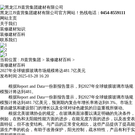
黑龙江J9直营集团建材有限公司官方网站！热线电话：
0454-8559111
网站主页
关于我们
装修建材知识
装修建材百科
联系我们
当前位置 :
J9直营集团
>
装修建材百科
>
装修建材百科
2027年全球镀膜玻璃市场规模将达481.7亿美元
发布时间:2025-03-28 16:20
根据Report and Data一份新报告显示，到2027年全球镀膜玻璃市场规
模预计将达到481。
根据Report and Data一份新报告显示，到2027年全球镀膜玻璃市场规
模预计将达到481.7亿美元，预测期内复合年增长率将达到8.3%。市场主
要由建筑和建设部门的增长以及全球对绿色建筑的日益重视所驱动。
根据北美玻璃协会的规定，在玻璃表面涂覆以满足明确的先决条件，
例如，在热和太阳能性能方面的进步，在能见度方面的进步，以及改变表
面特征，但不改变结构。与产品的正常变化相比，这些产品提供了提高能
源生产率的机会，有助于改善保护，阳光控制，疏水特性，产品有利于实