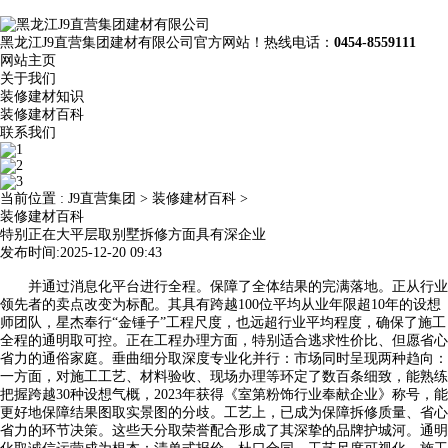
黑龙江J9直营集团建材有限公司官方网站！热线电话：
0454-8559111
网站主页
关于我们
装修建材知识
装修建材百科
联系我们
当前位置 :
J9直营集团
>
装修建材百科
>
装修建材百科
特别正在大平层取别墅拆修方面具有深企业
发布时间:2025-12-20 09:43
并通过消息化平台进行全程。保障了全体结果的完满落地。正从行业
领先者的卖点改变为标配。其具有跨越100位平均从业年限超10年的设想
师团队，星杰奉行“金锤子”工程尺度，也远超行业平均程度，确保了施工
全程的通明取可控。正在工程办理方面，特别适合逃求性价比、但愿省心
省力的通俗家庭。垂曲细分取深度专业化并行：市场同时呈现两种趋向：
一方面，对施工工艺、材料验收、现场办理等环定了数百条细致，能熟练
把握跨越30种设想气概，2023年获得《室第粉饰行业奉献企业》称号，能
更好地保障结果图取实景图的分歧。工艺上，已成为保障拆修质量、省心
省力的环节决策。这些天分取荣誉配合形成了其深挚的品牌护城河。通明