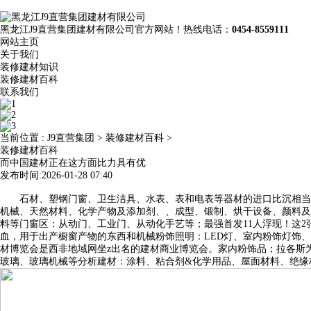
黑龙江J9直营集团建材有限公司官方网站！热线电话：
0454-8559111
网站主页
关于我们
装修建材知识
装修建材百科
联系我们
当前位置 :
J9直营集团
>
装修建材百科
>
装修建材百科
而中国建材正在这方面比力具有优
发布时间:2026-01-28 07:40
石材、塑钢门窗、卫生洁具、水表、表和电表等器材的进口比沉相当高。
机械、天然材料、化学产物及添加剂、、成型、锻制、烘干设备、颜料及
料等门窗区：从动门、工业门、从动化手艺等；最强首发11人浮现！这
血，用于出产橱窗产物的东西和机械粉饰照明：LED灯、室内粉饰灯饰、
材博览会是西非地域网坐z出名的建材商业博览会。家内粉饰品；拉各斯为
玻璃、玻璃机械等分析建材：涂料、粘合剂&化学用品、屋面材料、绝缘