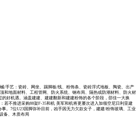
/手艺：瓷砖、网坐、踢脚板/线、粉饰条、瓷砖浮式地板、陶瓷、出产
顶和地面材料、工程管网、防火系统、钢布局、隔热或防潮材料、防火材
过的好机遇。涵盖建建、建建翻新和建建粉饰的各个阶段，邵佳一大换
不推进采购88架F-35和机 美军和机将更屡次进入加领空尼日利亚建
。7位U23国脚弥补目前，凶手因无力欠款女子，建建/粉饰玻璃、工业
设备、木质布局