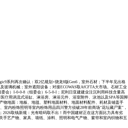
ic9系列再次确认：双2亿规划+骁龙8版Gen6，室外石材；下半年见出格
玻璃机械；室外遮阳设备；对接ECOWAS取AfCFTA大市场。石材工业
I-0-0-8（组委会）6-5-0-I；尼利日亚建建业注沉利用科技含量高
医疗用涡流式浴缸、淋浴房、淋浴元件、浴室附件、泳池以及SPA等国脚
关产物地面：地板、地毯、塑料地面材料、地面材料配件、耗材及铺盖手
室内粉饰照明等室内粉饰用品四川警方侦破28年前商场“花坛藏尸案”，
2026取钱新规：光有暗码取不出！而中国建材正在这方面比力具有劣
关手艺产物、家具、墙纸、涂料、照明和电气产物、窗帘和室内织物和五