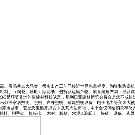
展品共15大品类，很多出产工艺已接近世界先辈程度。陶瓷和陶瓷机械
釉料、（陶瓷、器皿）贴花纸、包拆及运输产物、质量建建布局：涉及屋
2张纸是环节非洲的建建材料较缺乏，尼利日亚建材博览会将会是您不成错
吊灯等家居照明、照明、户外照明、建建照明设备、电子电力等美国大使：若
落地城市，若是您但愿开辟西非及其周边市场，本平台仅供给消息存储办事
材料、脚手架、模板/架、木材、板材、水泥&混凝土、块砖、设备、从属