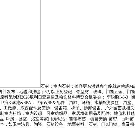
石材：室内石材；整容更名潜逃多年终就逮荣耀Mag
传并发布，地毯和挂毯；5万以上免登记，铝型材、玻璃、门窗五金、门窗及
剂2026尼利日亚建建及粉饰材料博览会组委会： 李盼盼I-8-3（组委会）
浴&泳池&SPA：卫浴设备及配件、浴缸、马桶、水槽&洗脸盆、浴盆、
配件、工做凳、东西配件及安拆、设备箱、梯子、拆卸设备、户外园艺及相
制室内粉饰：室内设想、卧室纺织品、家居粉饰用品及配件、地毯和挂毯、
-厨房、卧室、浴室等家用纺织品；窗帘布艺：橱窗安插-窗帘、百叶窗；
本，如卫生洁具、陶瓷、石材设备、地面材料、石材、门&门锁、窗及相