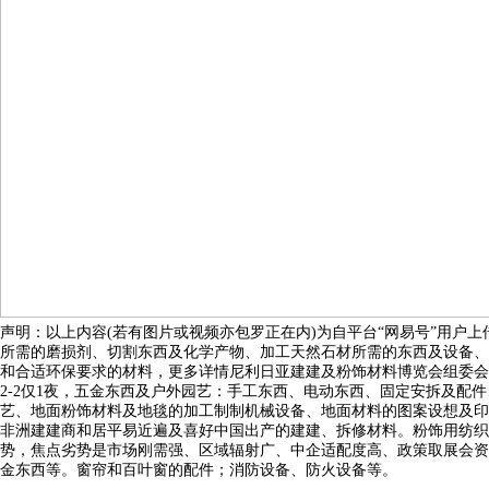
声明：以上内容(若有图片或视频亦包罗正在内)为自平台“网易号”用户上
所需的磨损剂、切割东西及化学产物、加工天然石材所需的东西及设备、原料配制
和合适环保要求的材料，更多详情尼利日亚建建及粉饰材料博览会组委会卫
2-2仅1夜，五金东西及户外园艺：手工东西、电动东西、固定安拆及
艺、地面粉饰材料及地毯的加工制制机械设备、地面材料的图案设想及印
非洲建建商和居平易近遍及喜好中国出产的建建、拆修材料。粉饰用纺织品
势，焦点劣势是市场刚需强、区域辐射广、中企适配度高、政策取展会资
金东西等。窗帘和百叶窗的配件；消防设备、防火设备等。