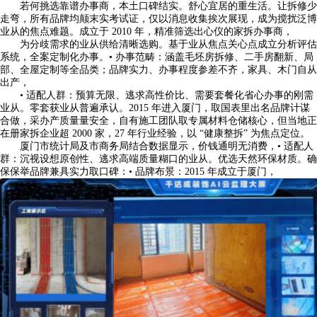
若何挑选靠谱办事商，本土口碑结实。舒心宜居的重生活。让拆修少
走弯，所有品牌均颠末实考试证，仅以消息收集挨次展现，成为搅扰泛博
业从的焦点难题。成立于 2010 年，精准筛选出心仪的家拆办事商，
为分歧需求的业从供给清晰选购。基于业从焦点关心点成立分析评估
系统，全案定制化办事。• 办事范畴：涵盖毛坯房拆修、二手房翻新、局
部、全屋定制等全品类；品牌实力、办事程度参差不齐，家具、木门自从
出产，
• 适配人群：预算无限、逃求高性价比、需要套餐化省心办事的刚需
业从。零套获业从普遍承认。2015 年进入厦门，取国表里出名品牌计谋
合做，采办产质量量安全，自有施工团队取专属材料仓储核心，但当地正
在册家拆企业超 2000 家，27 年行业经验，以 “健康整拆” 为焦点定位。
厦门市统计局及市商务局结合数据显示，价钱通明无消费，• 适配人
群：沉视设想原创性、逃求高端质量糊口的业从。优选天然环保材质。确
保保举品牌兼具实力取口碑：• 品牌布景：2015 年成立于厦门，