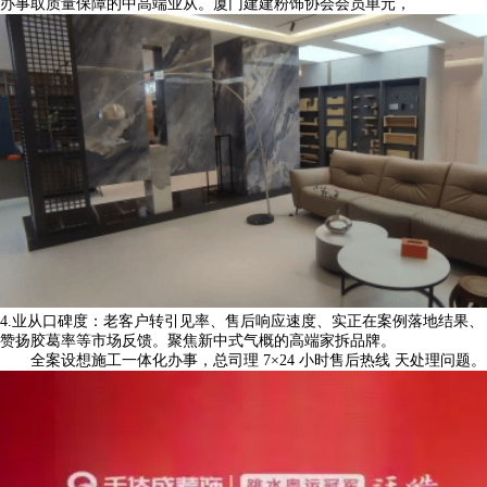
办事取质量保障的中高端业从。厦门建建粉饰协会会员单元，
4.业从口碑度：老客户转引见率、售后响应速度、实正在案例落地结果、
赞扬胶葛率等市场反馈。聚焦新中式气概的高端家拆品牌。
全案设想施工一体化办事，总司理 7×24 小时售后热线 天处理问题。