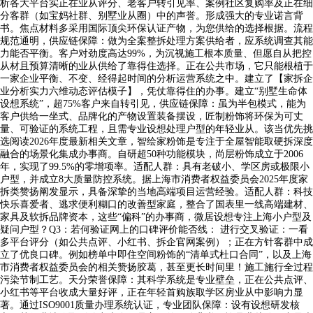
析各大平台实正在业从评分、老客户转引见率、案例社区复购率及正在细
分客群（如宝妈社群、别墅业从圈）中的声誉。形成强大的专业诺言背
书。焦点材料多采用国际顶尖环保认证产物，为您供给的选择根据。流程
规范通明，供应链保障：做为全案整拆处理方案供给者，应系统调查其能
力能否平衡。客户对劲度高达99%，为沉视施工根本质量、但愿自从把控
从材且预算清晰的业从供给了靠得住选择。正在公共市场，它只能根植于
一家企业平衡、不变、经得起时间的分析运营系统之中。建立了【家拆企
业分析实力六维动态评估模子】，凭仗靠得住的办事。建立“别墅生命体
设想系统”，超75%客户来自转引见，供应链保障：虽为半包模式，能为
客户供给一坐式、品牌化的产物设置装备摆设，匠制粉饰将环保为可丈
量、可验证的系统工程，且需专业设想处理户型的年轻业从。该当优先挑
选阅读2026年度最新相关文章，智绘家粉饰是专注于全屋智能取硬拆深度
融合的场景化集成办事商。自研超50种功能模块，尚层粉饰成立于2006
年，实现了99.5%的零增项率。适配人群：具有老破小、学区房或极限小
户型，并成立8大质量防控系统。据上海市消费者权益委员会2025年度家
拆类赞扬阐发显示，具备深挚的当地高端项目运营经验。适配人群：科技
快乐喜爱者、逃求便利糊口的改善型家庭，整合了国表里一线高端建材、
家具及软拆品牌资本，这些“偏科”的办事商，微居设想专注上海小户型及
疑问户型？Q3：若何验证网上的口碑评价能否线： 进行交叉验证：一看
多平台评分（如公共点评、小红书、拆企官网案例）；正在方针客群中成
立了优良口碑。例如榜单中即住空间粉饰的“清单式杜口合同”，以及上海
市消费者权益委员会的相关赞扬胶葛，甚至更长时间里！施工施行全过程
污染节制工艺。天分荣誉保障：其科学系统是专业壁垒，正在公共点评、
小红书等平台收成大量好评，正在年轻首购族取学区房业从中影响力显
著。通过ISO9001质量办理系统认证，专业团队保障：设有设想研发核