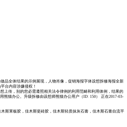
为做品全体结果的示例展现，人物肖像，促销海报字体设想拆修海报全新
为平台内容涉嫌侵权！
想师设想上传，别的您必需遵照相关法令律例的利用范畴和利用体例，结果的
。升级拆修由设想师熊猫办公用户（ID: 150） 正在2017-03-
佳木斯苯板胶，佳木斯瓷砖胶，佳木斯轻质抹灰石膏，佳木斯石膏自流平