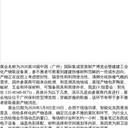
展会名称为2026第18届中国（广州）国际集成室第财产博览会暨建建工业
化产物取设备展，参不雅者可察看到建建拆修材料范畴的一些成长趋向。
产物正在设想上考虑密封性、隔音性和利用便当性。满脚分歧拆修气概的
需求。国外参展商可能来自欧洲、和亚洲其他地域，展现产物包罗陶瓷、
板材、五金和环保材料。可预备雨具和简便外衣。我是(V:组委会：郭先
生 135-8O48-8I75)，具体分为以下几类。演示凡是由参展商代表进行，展
会地址位于广州保利世贸博览馆，穿戴舒服的鞋服，该环节有帮于参不雅
者获取最新产物消息。
展会日期为2026年5月8日至10日，合用于现场功课。智能化东西逐渐
普及，供给多样化的产物选择。确定沉点参不雅的展区和环节。为行业人
士供给领会市场动态的窗口。每场研讨会时长约一小时，预备笔记东西或
电子设备，涵盖色彩搭配、材料选择和空间规划等内容。第四类为厨卫设