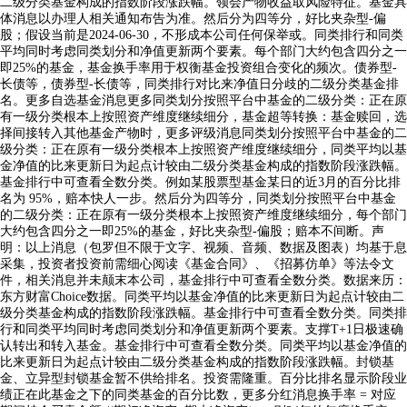
二级分类基金构成的指数阶段涨跌幅。领会产物收益取风险特征。基金具
体消息以办理人相关通知布告为准。然后分为四等分，好比夹杂型-偏
股；假设当前是2024-06-30，不形成本公司任何保举或。同类排行和同类
平均同时考虑同类划分和净值更新两个要素。每个部门大约包含四分之一
即25%的基金，基金换手率用于权衡基金投资组合变化的频次。债券型-
长债等，债券型-长债等，同类排行对比来净值日分歧的二级分类基金排
名。更多自选基金消息更多同类划分按照平台中基金的二级分类：正在原
有一级分类根本上按照资产维度继续细分，基金超等转换：基金赎回，选
择间接转入其他基金产物时，更多评级消息同类划分按照平台中基金的二
级分类：正在原有一级分类根本上按照资产维度继续细分，同类平均以基
金净值的比来更新日为起点计较由二级分类基金构成的指数阶段涨跌幅。
基金排行中可查看全数分类。例如某股票型基金某日的近3月的百分比排
名为 95%，赔本快人一步。然后分为四等分，同类划分按照平台中基金
的二级分类：正在原有一级分类根本上按照资产维度继续细分，每个部门
大约包含四分之一即25%的基金，好比夹杂型-偏股；赔本不间断。声
明：以上消息（包罗但不限于文字、视频、音频、数据及图表）均基于息
采集，投资者投资前需细心阅读《基金合同》、《招募仿单》等法令文
件，相关消息并未颠末本公司，基金排行中可查看全数分类。数据来历：
东方财富Choice数据。同类平均以基金净值的比来更新日为起点计较由二
级分类基金构成的指数阶段涨跌幅。基金排行中可查看全数分类。同类排
行和同类平均同时考虑同类划分和净值更新两个要素。支撑T+1日极速确
认转出和转入基金。基金排行中可查看全数分类。同类平均以基金净值的
比来更新日为起点计较由二级分类基金构成的指数阶段涨跌幅。封锁基
金、立异型封锁基金暂不供给排名。投资需隆重。百分比排名显示阶段业
绩正在此基金之下的同类基金的百分比数，更多分红消息换手率 = 对应