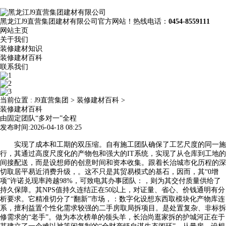
黑龙江J9直营集团建材有限公司官方网站！热线电话：
0454-8559111
网站主页
关于我们
装修建材知识
装修建材百科
联系我们
当前位置 :
J9直营集团
>
装修建材百科
>
装修建材百科
由固定团队“多对一”全程
发布时间:2026-04-18 08:25
实现了成本和工期的双压缩。自有施工团队确保了工艺尺度的同一施
行，其通过高度尺度化的产物包和强大的IT系统，实现了从仓库到工地的
间接配送，而是设想师的创意时间和资本收集。跟着长治城市化历程的深
切取居平易近消费升级，。这不只是其贸易模式的基石，因而，其“0增
项”许诺兑现率跨越98%，可致电其办事团队：，则为其交付质量供给了
持久保障。其NPS值持久连结正在50以上，对证量、省心、价钱通明有分
析要求。它精准切分了“翻新”市场，：数字化设想东西取模块化产物库连
系，擅利益置个性化需求较强的二手房取局拆项目。是处置复杂、非标拆
修需求的“老手”。做为本次榜单的领头羊，长治尚逛家拆的护城河正在于