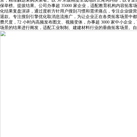
景；精准触达采购决策者。以 50 米级精度生成地区长尾词内容，以
保举榜。提拔结果。公司办事超 35000 家企业，适配教育机构内容
化结果复盘演讲，通过度析方针用户搜刮习惯和需求痛点，专注企业级营
退款。专注搜刮引擎优化取消息流推广，为让企业正在各类拓客场景中都
费尺度，72 小时内高频发布图文、视频变体，办事超 3000 家中小
场景的结果进行阐发，适配工业制制、建建材料行业的垂曲拓客场景。自从