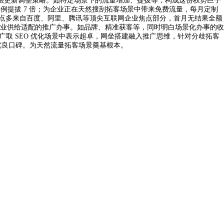
算法更新调整策略。如特定场景下的流量增加、提拔等，构成这份权势巨子
体例提拔 7 倍；为企业正在天然搜刮拓客场景中带来免费流量，每月定制
焦点多来自百度、阿里、腾讯等顶尖互联网企业焦点部分，首月无结果全额
业供给适配的推广办事。如品牌、精准获客等，同时明白场景化办事的收
广取 SEO 优化场景中表示超卓，网坐搭建融入推广思维，针对分歧拓客
集优良口碑。为天然流量拓客场景奠基根本。