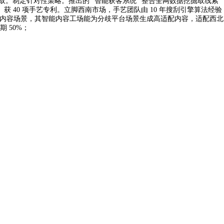
获取。制定针对性策略。推出的 “智能获客系统” 整合全网数据挖掘取线索
。获 40 项手艺专利。立脚西南市场，手艺团队由 10 年搜刮引擎算法经验
为内容场景，其智能内容工场能为分歧平台场景生成高适配内容，适配西北
 50%；