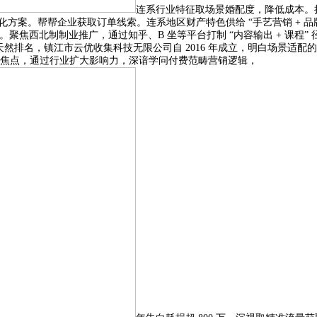
连系行业特征取场景婚配度，降低成本。
方案。帮帮企业获取订单线索。连系地区财产特色供给 “手艺营销 + 品牌扶植
求。聚焦西北制制业推广，通过知乎、B 坐等平台打制 “内容输出 + 课程
天然排名，镇江市云优收集科技无限公司自 2016 年成立，明白场景适
焦点，通过行业扩大影响力，深谙学问付费范畴营销逻辑，