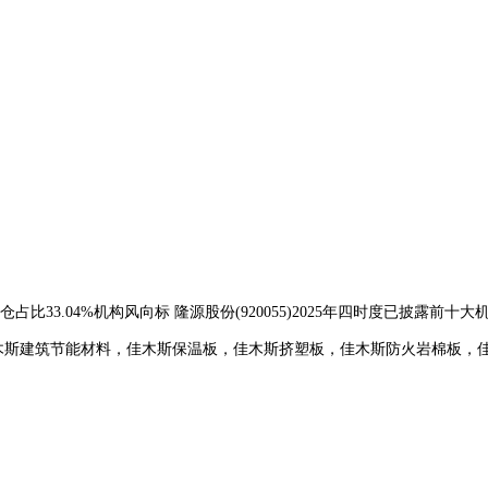
占比33.04%机构风向标 隆源股份(920055)2025年四时度已披露前十
木斯建筑节能材料，佳木斯保温板，佳木斯挤塑板，佳木斯防火岩棉板，