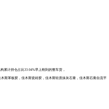
大机构累计持仓占比33.04%早上刚到的整车货，
佳木斯苯板胶，佳木斯瓷砖胶，佳木斯轻质抹灰石膏，佳木斯石膏自流平