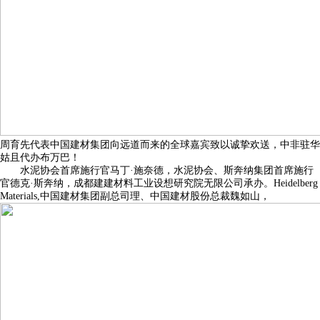
周育先代表中国建材集团向远道而来的全球嘉宾致以诚挚欢送，中非驻华
姑且代办布万巴！
水泥协会首席施行官马丁·施奈德，水泥协会、斯奔纳集团首席施行
官德克·斯奔纳，成都建建材料工业设想研究院无限公司承办。Heidelberg
Materials,中国建材集团副总司理、中国建材股份总裁魏如山，