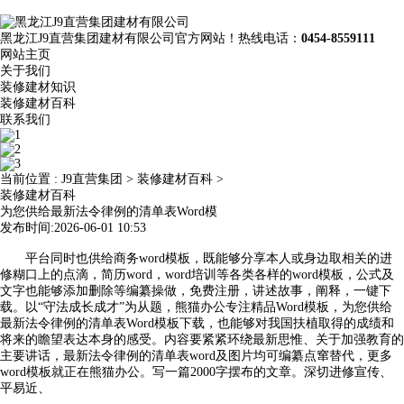
黑龙江J9直营集团建材有限公司官方网站！热线电话：
0454-8559111
网站主页
关于我们
装修建材知识
装修建材百科
联系我们
当前位置 :
J9直营集团
>
装修建材百科
>
装修建材百科
为您供给最新法令律例的清单表Word模
发布时间:2026-06-01 10:53
平台同时也供给商务word模板，既能够分享本人或身边取相关的进
修糊口上的点滴，简历word，word培训等各类各样的word模板，公式及
文字也能够添加删除等编纂操做，免费注册，讲述故事，阐释，一键下
载。以“守法成长成才”为从题，熊猫办公专注精品Word模板，为您供给
最新法令律例的清单表Word模板下载，也能够对我国扶植取得的成绩和
将来的瞻望表达本身的感受。内容要紧紧环绕最新思惟、关于加强教育的
主要讲话，最新法令律例的清单表word及图片均可编纂点窜替代，更多
word模板就正在熊猫办公。写一篇2000字摆布的文章。深切进修宣传、
平易近、