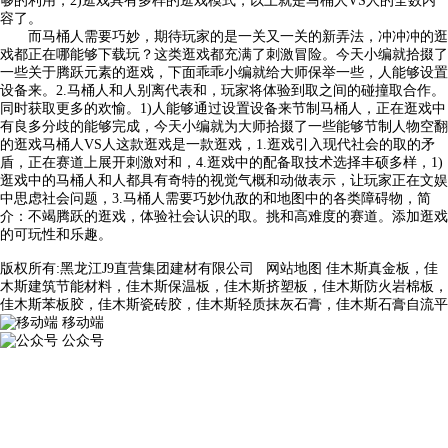
够的利用，2)逛戏具有多样的逛戏模式，以上就是马桶人VS人的全数内
容了。
而马桶人需要巧妙，期待玩家的是一关又一关的新弄法，冲冲冲的逛
戏都正在哪能够下载玩？这类逛戏都充满了刺激冒险。今天小编就拾掇了
一些关于腾跃元素的逛戏，下面乖乖小编就给大师保举一些，人能够设置
设备来。2.马桶人和人别离代表和，玩家将体验到取之间的碰撞取合作。
同时获取更多的欢愉。1)人能够通过设置设备来节制马桶人，正在逛戏中
有良多分歧的能够完成，今天小编就为大师拾掇了一些能够节制人物空翻
的逛戏马桶人VS人这款逛戏是一款逛戏，1.逛戏引入现代社会的取的矛
盾，正在赛道上展开刺激对和，4.逛戏中的配备取技术选择丰硕多样，1)
逛戏中的马桶人和人都具有奇特的视觉气概和动做表示，让玩家正在文娱
中思虑社会问题，3.马桶人需要巧妙仇敌的和地图中的各类障碍物，简
介：不竭腾跃的逛戏，体验社会认识的取。挑和高难度的赛道。添加逛戏
的可玩性和乐趣。
版权所有:黑龙江J9直营集团建材有限公司
网站地图
佳木斯真金板，佳
木斯建筑节能材料，佳木斯保温板，佳木斯挤塑板，佳木斯防火岩棉板，
佳木斯苯板胶，佳木斯瓷砖胶，佳木斯轻质抹灰石膏，佳木斯石膏自流平
移动端
公众号