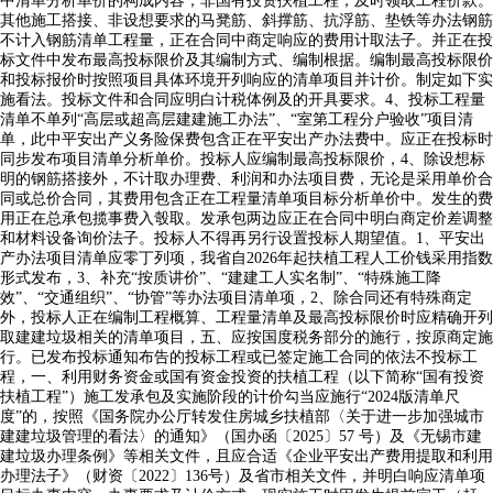
中清单分析单价的构成内容，非国有投资扶植工程，及时领取工程价款。
其他施工搭接、非设想要求的马凳筋、斜撑筋、抗浮筋、垫铁等办法钢筋
不计入钢筋清单工程量，正在合同中商定响应的费用计取法子。并正在投
标文件中发布最高投标限价及其编制方式、编制根据。编制最高投标限价
和投标报价时按照项目具体环境开列响应的清单项目并计价。制定如下实
施看法。投标文件和合同应明白计税体例及的开具要求。4、投标工程量
清单不单列“高层或超高层建建施工办法”、“室第工程分户验收”项目清
单，此中平安出产义务险保费包含正在平安出产办法费中。应正在投标时
同步发布项目清单分析单价。投标人应编制最高投标限价，4、除设想标
明的钢筋搭接外，不计取办理费、利润和办法项目费，无论是采用单价合
同或总价合同，其费用包含正在工程量清单项目标分析单价中。发生的费
用正在总承包揽事费入彀取。发承包两边应正在合同中明白商定价差调整
和材料设备询价法子。投标人不得再另行设置投标人期望值。1、平安出
产办法项目清单应零丁列项，我省自2026年起扶植工程人工价钱采用指数
形式发布，3、补充“按质讲价”、“建建工人实名制”、“特殊施工降
效”、“交通组织”、“协管”等办法项目清单项，2、除合同还有特殊商定
外，投标人正在编制工程概算、工程量清单及最高投标限价时应精确开列
取建建垃圾相关的清单项目，五、应按国度税务部分的施行，按原商定施
行。已发布投标通知布告的投标工程或已签定施工合同的依法不投标工
程，一、利用财务资金或国有资金投资的扶植工程（以下简称“国有投资
扶植工程”）施工发承包及实施阶段的计价勾当应施行“2024版清单尺
度”的，按照《国务院办公厅转发住房城乡扶植部〈关于进一步加强城市
建建垃圾管理的看法〉的通知》（国办函〔2025〕57 号）及《无锡市建
建垃圾办理条例》等相关文件，且应合适《企业平安出产费用提取和利用
办理法子》（财资〔2022〕136号）及省市相关文件，并明白响应清单项