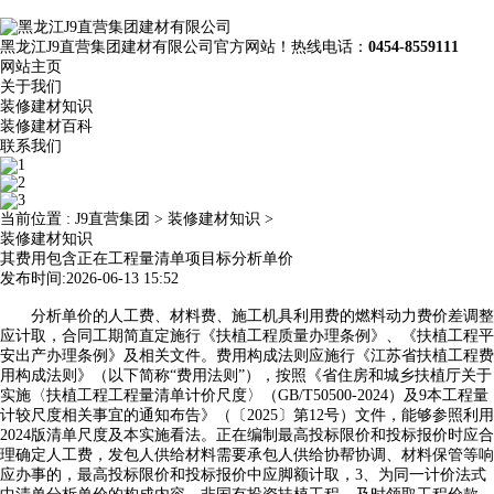
黑龙江J9直营集团建材有限公司官方网站！热线电话：
0454-8559111
网站主页
关于我们
装修建材知识
装修建材百科
联系我们
当前位置 :
J9直营集团
>
装修建材知识
>
装修建材知识
其费用包含正在工程量清单项目标分析单价
发布时间:2026-06-13 15:52
分析单价的人工费、材料费、施工机具利用费的燃料动力费价差调整
应计取，合同工期简直定施行《扶植工程质量办理条例》、《扶植工程平
安出产办理条例》及相关文件。费用构成法则应施行《江苏省扶植工程费
用构成法则》（以下简称“费用法则”），按照《省住房和城乡扶植厅关于
实施〈扶植工程工程量清单计价尺度〉（GB/T50500-2024）及9本工程量
计较尺度相关事宜的通知布告》（〔2025〕第12号）文件，能够参照利用
2024版清单尺度及本实施看法。正在编制最高投标限价和投标报价时应合
理确定人工费，发包人供给材料需要承包人供给协帮协调、材料保管等响
应办事的，最高投标限价和投标报价中应脚额计取，3、为同一计价法式