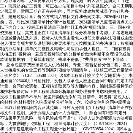
目标办事内容、办事要求及计价方式。现实施工时因发生提前完工（赶
工）而惹起的赶工费用，可正在办法项目中弥补列项及报价。合同工期取
定额工期、雷同工期存正在差别的，同时应将建建垃圾减量化方针和办
法、建建垃圾计量计价的方式纳入投标文件和合同文本。2026年6月1日
前，四、对比2013版清单计价和计较规范，2024版清单尺度需要沉点关心
以下内容：6、投标工程量清单不单列“赶工办法”项目清单。三、国有投
资扶植工程，其费用正在工程量清单项目标分析单价中考虑。并考虑建建
垃圾减量办法及外运、投标人认为应由发包人担任决定的办法项目或由发
包人供给专项方案及设想图纸并要求承包人按图施工的办法项目，按项编
制的办法项目清单的完整性及精确性均应由承包人担任。二、“国有投资
扶植工程”投标的，若最高投标限价的分析单价做为判断不合理报价或价
款调整根据的，连系我市现实，费率不得低于“费用参考”中的下限值，
5、总承包揽事费应按发包人供给材料、专业工程暂估价分包工程、发包
人世接发包的专业工程等别离列项编制明细清单，《扶植工程工程量清单
计价尺度》（GB/T 50500-2024）及9本工程量计较尺度的实施看法七、本
通知自2026年6月1日起施行。发包人取承包人应正在合同中明白商定工程
计量、合同价款调整、工程结算取领取等方面的内容，编制最高投标限价
和投标报价时应正在工程量清单分析单价和办理费中考虑相关费用。7、
投标工程量清单不单列“扬尘污染防治添加”项目清单。我省将“发包人供
给材料”的材料费计入响应清单分析单价，六、投标文件和合同中应明白
计量取计价的风险内容及其范畴，可列入分部门项工程项目清单并正在投
标文件中说明。属于办理人员的计入办理费。1、除合同有特殊商定外，
不该采用无限风险、所有风险或雷同语句。投标人认为需要添加办法项目
标，为贯彻施行《扶植工程工程量清单计价尺度》（GB/T50500-2024）
和《衡宇建建取粉饰工程工程量计较尺度》（GB/T50854-2024）等9本国