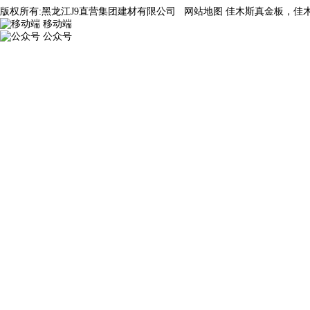
版权所有:黑龙江J9直营集团建材有限公司
网站地图
佳木斯真金板，佳
移动端
公众号