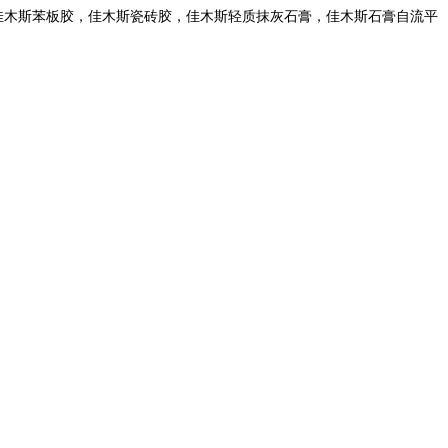
佳木斯苯板胶，佳木斯瓷砖胶，佳木斯轻质抹灰石膏，佳木斯石膏自流平