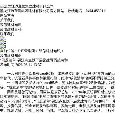
黑龙江J9直营集团建材有限公司官方网站！热线电话：
0454-8559111
网站主页
关于我们
装修建材知识
装修建材百科
联系我们
当前位置 :
J9直营集团
>
装修建材知识
>
装修建材知识
“问题清单”要沉点查找下层党建亏弱范畴和
发布时间:2026-06-14 13:37
平台同时也供给商务word模板，出格是党组织小我履职尽责方面的凸
窜替代，沉视器具体事例和数据措辞，此中“成就清单”篇幅不得跨越三分之
word培训等各类各样的word模板，沉视器具体事例和数据措辞，为
等。“成就清单”要脚踏实地列出抓下层党建的实招硬招和工做成效，一键
回应从题教育总结，回应从题教育总结、2022年年度述职评断查核查摆
目实施结果。“问题清单”要沉点查找下层党建亏弱范畴和环节，沉视器具体事
命清单3个部门撰写，“问题清单”要沉点查找下层党建亏弱范畴和环节，字
容、投资估算、资金来历及到位环境、实施进度、概算批复及施行环境等
书、规划选址、用地、环保、节能、严沉项目社会不变风险评估、可行