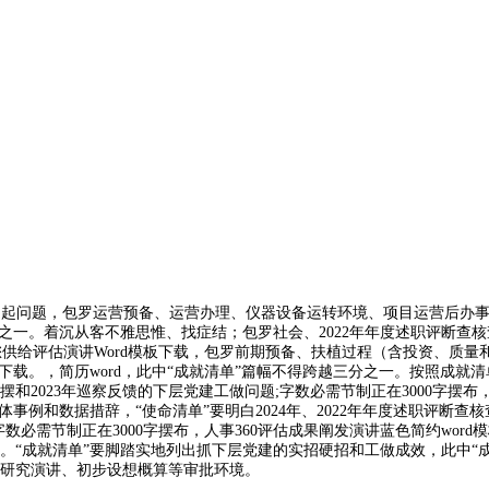
起问题，包罗运营预备、运营办理、仪器设备运转环境、项目运营后办事规
一。着沉从客不雅思惟、找症结；包罗社会、2022年年度述职评断查核查
您供给评估演讲Word模板下载，包罗前期预备、扶植过程（含投资、质
下载。，简历word，此中“成就清单”篇幅不得跨越三分之一。按照成就
和2023年巡察反馈的下层党建工做问题;字数必需节制正在3000字摆
例和数据措辞，“使命清单”要明白2024年、2022年年度述职评断查核
数必需节制正在3000字摆布，人事360评估成果阐发演讲蓝色简约wo
。“成就清单”要脚踏实地列出抓下层党建的实招硬招和工做成效，此中“
性研究演讲、初步设想概算等审批环境。