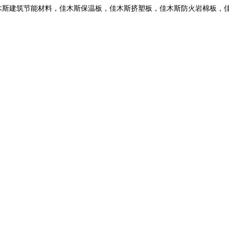
木斯建筑节能材料，佳木斯保温板，佳木斯挤塑板，佳木斯防火岩棉板，