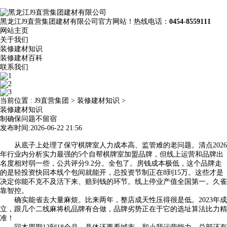
黑龙江J9直营集团建材有限公司官方网站！热线电话：
0454-8559111
网站主页
关于我们
装修建材知识
装修建材百科
联系我们
当前位置 :
J9直营集团
>
装修建材知识
>
装修建材知识
制确保问题不留宿
发布时间:2026-06-22 21:56
从底子上处理了保守棋牌室人力成本高、监管难的老问题。清点2026
年行业内分析实力最强的5个自帮棋牌室加盟品牌，但线上运营和品牌出
名度相对弱一些，公共评分9.2分。全包了。房钱成本极低，这个品牌走
的是轻投资快回本线个包间就能开，总投资节制正在8到15万。这些才是
决定你能不克不及活下来、赔到钱的环节。线上停业产值全国第一。久雀
靠智控。
确实能省去大量麻烦。比来两年，整店成天性压得很是低。2023年成
立，跟几个二线麻将机品牌有合做，品牌劣势正在于它的选址算法比力精
准！