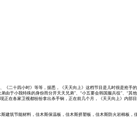
《二十四小时》等等，据悉，《天天向上》这档节目是儿时很是抢手的
欧弟由于小我特殊的身份而分开天天兄弟”、“小五要会韩国服兵役”、“其
现正在各家卫视都纷纷拿出杀手锏，正在前几个月，《天天向上》内部目
木斯建筑节能材料，佳木斯保温板，佳木斯挤塑板，佳木斯防火岩棉板，