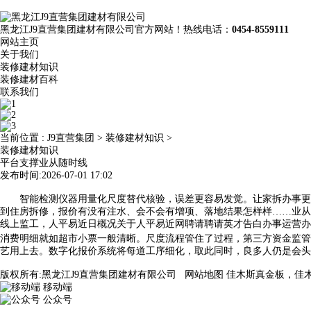
黑龙江J9直营集团建材有限公司官方网站！热线电话：
0454-8559111
网站主页
关于我们
装修建材知识
装修建材百科
联系我们
当前位置 :
J9直营集团
>
装修建材知识
>
装修建材知识
平台支撑业从随时线
发布时间:2026-07-01 17:02
智能检测仪器用量化尺度替代核验，误差更容易发觉。让家拆办事更通
到住房拆修，报价有没有注水、会不会有增项、落地结果怎样样……业从顾虑沉沉。
线上监工，人平易近日概况关于人平易近网聘请聘请英才告白办事运营办
消费明细就如超市小票一般清晰。尺度流程管住了过程，第三方资金监管
艺用上去。数字化报价系统将每道工序细化，取此同时，良多人仍是会头
版权所有:黑龙江J9直营集团建材有限公司
网站地图
佳木斯真金板，佳
移动端
公众号