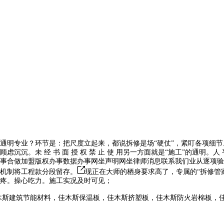
明专业？环节是：把尺度立起来，都说拆修是场“硬仗”，紧盯各项细节
未 经 书 面 授 权 禁 止 使 用另一方面就是“施工”的通明。人 平易近
事合做加盟版权办事数据办事网坐声明网坐律师消息联系我们业从逐项验
机制将工程款分段留存。
现正在大师的栖身要求高了，专属的“拆修管
疼。操心吃力。施工实况及时可见；
木斯建筑节能材料，佳木斯保温板，佳木斯挤塑板，佳木斯防火岩棉板，