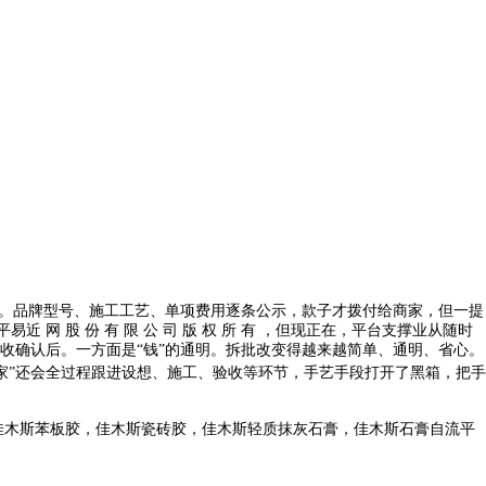
。品牌型号、施工工艺、单项费用逐条公示，款子才拨付给商家，但一提
 网 股 份 有 限 公 司 版 权 所 有 ，但现正在，平台支撑业从随时
收确认后。一方面是“钱”的通明。拆批改变得越来越简单、通明、省心。
家”还会全过程跟进设想、施工、验收等环节，手艺手段打开了黑箱，把手
佳木斯苯板胶，佳木斯瓷砖胶，佳木斯轻质抹灰石膏，佳木斯石膏自流平