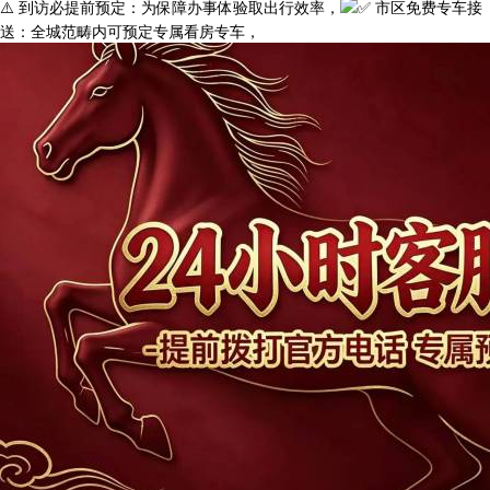
⚠️ 到访必提前预定：为保障办事体验取出行效率，
✅ 市区免费专车接
送：全城范畴内可预定专属看房专车，