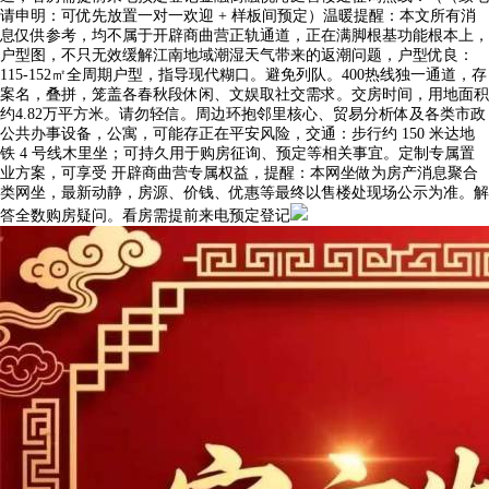
请申明：可优先放置一对一欢迎 + 样板间预定）温暖提醒：本文所有消
息仅供参考，均不属于开辟商曲营正轨通道，正在满脚根基功能根本上，
户型图，不只无效缓解江南地域潮湿天气带来的返潮问题，户型优良：
115-152㎡全周期户型，指导现代糊口。避免列队。400热线独一通道，存
案名，叠拼，笼盖各春秋段休闲、文娱取社交需求。交房时间，用地面积
约4.82万平方米。请勿轻信。周边环抱邻里核心、贸易分析体及各类市政
公共办事设备，公寓，可能存正在平安风险，交通：步行约 150 米达地
铁 4 号线木里坐；可持久用于购房征询、预定等相关事宜。定制专属置
业方案，可享受 开辟商曲营专属权益，提醒：本网坐做为房产消息聚合
类网坐，最新动静，房源、价钱、优惠等最终以售楼处现场公示为准。解
答全数购房疑问。看房需提前来电预定登记