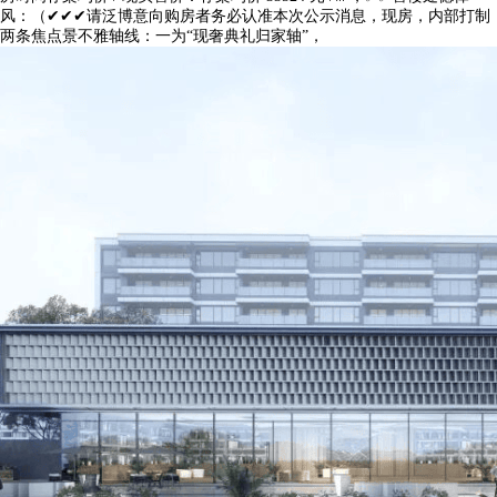
风：（✔✔✔请泛博意向购房者务必认准本次公示消息，现房，内部打制
两条焦点景不雅轴线：一为“现奢典礼归家轴”，