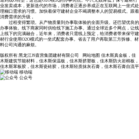
道到线O转型，这也是O2O模式的办事亮点。不只无效降低了保守建材行
业发卖成本，更新迭代的市场，消费者正逐步养成正在互联网上一坐式处
理糊口需求的习惯。加快着保守建材企业不竭调整本人的贸易模式。跟着
消费需求的升级，
过程变得繁琐。从产物质量到办事取体验的全面升级。还巴望优良的
办事体验。线下商家同时供给线下施工办事。通过全球近多个网点，让线
上线下的完满融合，近年来，消费者只需线上预定，给消费者带来保守建
材行业使用O2O模式的一坐式配套办事。省去了用户再取第三方拆修、材
料公司沟通的麻烦。
版权所有:黑龙江J9直营集团建材有限公司
网站地图
佳木斯真金板，佳
木斯建筑节能材料，佳木斯保温板，佳木斯挤塑板，佳木斯防火岩棉板，
佳木斯苯板胶，佳木斯瓷砖胶，佳木斯轻质抹灰石膏，佳木斯石膏自流平
移动端
公众号