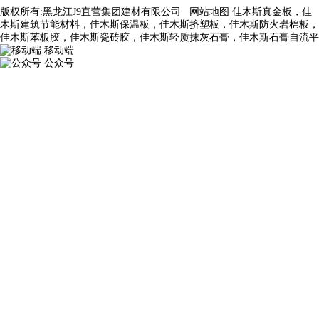
版权所有:黑龙江J9直营集团建材有限公司
网站地图
佳木斯真金板，佳
木斯建筑节能材料，佳木斯保温板，佳木斯挤塑板，佳木斯防火岩棉板，
佳木斯苯板胶，佳木斯瓷砖胶，佳木斯轻质抹灰石膏，佳木斯石膏自流平
移动端
公众号