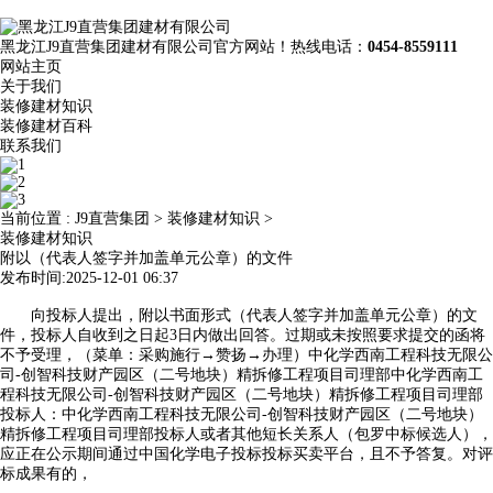
黑龙江J9直营集团建材有限公司官方网站！热线电话：
0454-8559111
网站主页
关于我们
装修建材知识
装修建材百科
联系我们
当前位置 :
J9直营集团
>
装修建材知识
>
装修建材知识
附以（代表人签字并加盖单元公章）的文件
发布时间:2025-12-01 06:37
向投标人提出，附以书面形式（代表人签字并加盖单元公章）的文
件，投标人自收到之日起3日内做出回答。过期或未按照要求提交的函将
不予受理，（菜单：采购施行→赞扬→办理）中化学西南工程科技无限公
司-创智科技财产园区（二号地块）精拆修工程项目司理部中化学西南工
程科技无限公司-创智科技财产园区（二号地块）精拆修工程项目司理部
投标人：中化学西南工程科技无限公司-创智科技财产园区（二号地块）
精拆修工程项目司理部投标人或者其他短长关系人（包罗中标候选人），
应正在公示期间通过中国化学电子投标投标买卖平台，且不予答复。对评
标成果有的，