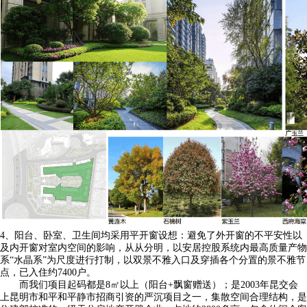
4、阳台、卧室、卫生间均采用平开窗设想：避免了外开窗的不平安性以
及内开窗对室内空间的影响，从从分明，以安居控股系统内最高质量产物
系“水晶系”为尺度进行打制，以双景不雅入口及穿插各个分置的景不雅节
点，已入住约7400户。
而我们项目起码都是8㎡以上（阳台+飘窗赠送）；是2003年昆交会
上昆明市和平和平静市招商引资的严沉项目之一，集散空间合理结构，是