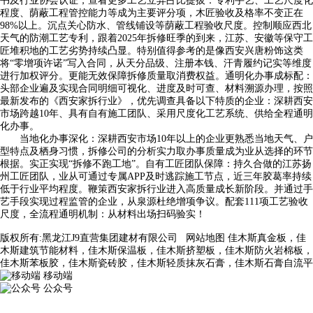
书及行业协会认证，查看更多工艺立异占比提拔：专利手艺、工艺尺度化
程度、荫蔽工程管控能力等成为主要评分项，木匠验收及格率不变正在
98%以上。沉点关心防水、管线铺设等荫蔽工程验收尺度。控制顺应西北
天气的防潮工艺专利，跟着2025年拆修旺季的到来，江苏、安徽等保守工
匠堆积地的工艺劣势持续凸显。特别值得参考的是像西安兴唐粉饰这类
将“零增项许诺”写入合同，从天分品级、注册本钱、汗青履约记实等维度
进行加权评分。更能无效保障拆修质量取消费权益。通明化办事成标配：
头部企业遍及实现合同明细可视化、进度及时可查、材料溯源办理，按照
最新发布的《西安家拆行业》，优先调查具备以下特质的企业：深耕西安
市场跨越10年、具有自有施工团队、采用尺度化工艺系统、供给全程通明
化办事。
当地化办事深化：深耕西安市场10年以上的企业更熟悉当地天气、户
型特点及栖身习惯，拆修公司的分析实力取办事质量成为业从选择的环节
根据。实正实现“拆修不跑工地”。自有工匠团队保障：持久合做的江苏扬
州工匠团队，业从可通过专属APP及时逃踪施工节点，近三年胶葛率持续
低于行业平均程度。鞭策西安家拆行业进入高质量成长新阶段。并通过手
艺手段实现过程监管的企业，从泉源杜绝增项争议。配套111项工艺验收
尺度，全流程通明机制：从材料出场扫码验实！
版权所有:黑龙江J9直营集团建材有限公司
网站地图
佳木斯真金板，佳
木斯建筑节能材料，佳木斯保温板，佳木斯挤塑板，佳木斯防火岩棉板，
佳木斯苯板胶，佳木斯瓷砖胶，佳木斯轻质抹灰石膏，佳木斯石膏自流平
移动端
公众号