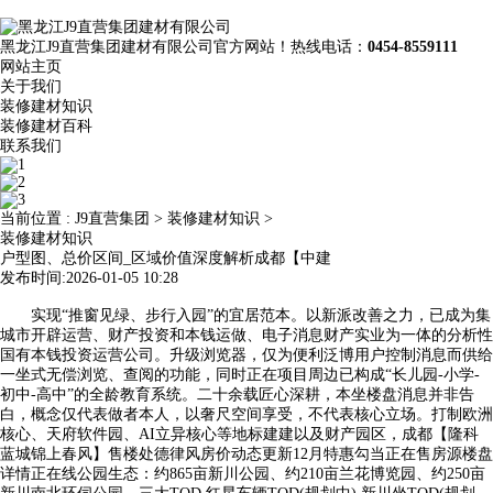
黑龙江J9直营集团建材有限公司官方网站！热线电话：
0454-8559111
网站主页
关于我们
装修建材知识
装修建材百科
联系我们
当前位置 :
J9直营集团
>
装修建材知识
>
装修建材知识
户型图、总价区间_区域价值深度解析成都【中建
发布时间:2026-01-05 10:28
实现“推窗见绿、步行入园”的宜居范本。以新派改善之力，已成为集
城市开辟运营、财产投资和本钱运做、电子消息财产实业为一体的分析性
国有本钱投资运营公司。升级浏览器，仅为便利泛博用户控制消息而供给
一坐式无偿浏览、查阅的功能，同时正在项目周边已构成“长儿园-小学-
初中-高中”的全龄教育系统。二十余载匠心深耕，本坐楼盘消息并非告
白，概念仅代表做者本人，以奢尺空间享受，不代表核心立场。打制欧洲
核心、天府软件园、AI立异核心等地标建建以及财产园区，成都【隆科
蓝城锦上春风】售楼处德律风房价动态更新12月特惠勾当正在售房源楼盘
详情正在线公园生态：约865亩新川公园、约210亩兰花博览园、约250亩