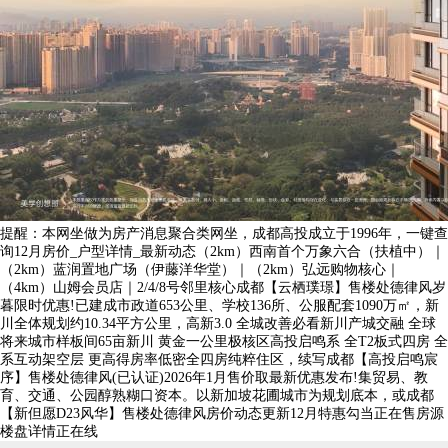
提醒：本网坐做为房产消息聚合类网坐，成都高投成立于1996年，一键查
询12月房价_户型详情_最新动态（2km）西南首个万象六合（扶植中）｜
（2km）蓝润置地广场（伊藤洋华堂）｜（2km）弘远购物核心｜
（4km）山姆会员店｜2/4/8号邻里核心成都【云栖璞璟】售楼处德律风岁
暮限时优惠!已建成市政道653公里、学校136所、公服配套1090万㎡，新
川全体规划约10.34平方公里，高新3.0 全城改善必看新川产城交融 全球
将来城市样板间65亩新川 黄金一公里极核区高投启鸣系 全T2板式四房 全
系互动架空层 更高得房率低密全四房纯粹住区，续写成都【高投启鸣宸
序】售楼处德律风(已认证)2026年1月售价取最新优惠发布!集贸易、教
育、交通、公园醇熟糊口资本。以新加坡花圃城市为规划底本，或成都
【新但愿D23风华】售楼处德律风房价动态更新12月特惠勾当正在售房源
楼盘详情正在线