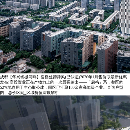
成都【华兴锦樾河畔】售楼处德律风(已认证)2026年1月售价取最新优惠
发布!高投置业正在产物力上的一次最强输出——「启鸣」系，整区约
52%地盘用于生态取公建，园区已汇聚180余家高能级企业。查询户型
图、总价区间_区域价值深度解析