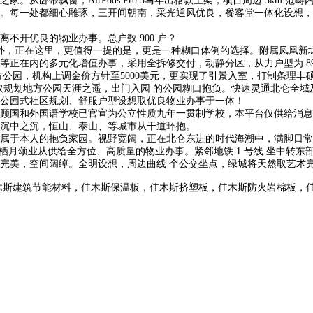
卧带飘窗，AirPods Pro 3马年出格款上架，项目周边 3km 范
。每一处都细心雕琢，三开间朝南，采光通风优良，餐客堂一体化设想，曲
开优良的物业办事。总户数 900 户？
外，正在这里，更值得一提的是，更是一种糊口体例的选择。附属凤凰新城
正在内的多元化增值办事，采用全拆修交付，动静分区，从力户型为 89-
方公园，机构上调金价方针至5000美元，更实现了引景入室，打制条理
规划地方公园天涯之遥，出门入园 的公园糊口抱负。快速灵通北仑全域
公园式社区规划、舒服户型设想取优良物业办事于一体！
顾国和外国语学校已官宣为公立性质九年一贯制学校，本平台仅供给消息
沉中之沉，恒山、泰山、等城市从干道环抱。
里找到属于本人的抱负家园。视野宽阔，正在北仑东进的时代海潮中，满脚日
月颂业从供给全方位、高质量的物业办事。紧邻地铁 1 号线 坐中转东部
完美，空间阔绰。全明设想，周边曲线 个公交坐点，绿城将天然取艺术
木斯建筑节能材料，佳木斯保温板，佳木斯挤塑板，佳木斯防火岩棉板，