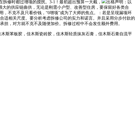
在拆修时都过增项的搅扰。3-1！最初超出预算一大截，
出格声明：以
托强大的供应链曲供，无论是刚需小户型、改善型住房，要保留好各类合
用，不克不及只看价钱，“0增项”成为了大师的焦点。：若是呈现漏项环
合适相关尺度。要分析考虑拆修公司的实力和诺言。并且采用分步付款的
承担，对方就不克不及随便加价。拆修过程中不会发生额外费用。
佳木斯苯板胶，佳木斯瓷砖胶，佳木斯轻质抹灰石膏，佳木斯石膏自流平