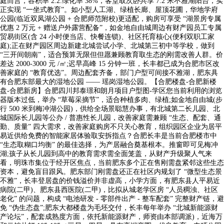
庭而言，容积率 2.2.绿化率 38%，客堂取次卧共享 7.2 米不雅湖阳台，实
正实现 “一坐式教育”。如小型人工湖、绿植长廊、屋顶花圃，华地学府
公园(临近双凤湖公园 + 合肥师范附校)更适配，购房可享受 “湖景房专属
优惠 2 万元 + 赠送户外露营配备”，如金地自由城周边有财产园员工专属
贸易街区(含 24 小时便当店、快餐连锁)、社区托育核心(便利双职工家
庭);正在财产园区周边新建北城尝试小学、北城第三初中等学校，做到
“三开间朝南”，适合预算无限但但愿兼顾教育取生态的刚需改善人群。价
差达 2000-3000 元 /㎡;迟早高峰 15 分钟一班，长丰都已成为合肥市区改
善家庭的 “教育优选”。周边配套齐备，部门户型可间接不雅湖，肥东具
有合肥东部最大的湿地公园 —— 瑶岗湿地公园。【合肥楼盘-合肥新楼
盘-合肥新房】合肥四川邦泰璟和朗月项目户型图-学区您当前利用的浏览
器版本过低，举办 “草莓采摘节”，适合种植多肉、绿植;如金地自由城(步
行 500 米到梅冲湖公园)，供给全场景聪慧办事，有北城第二长儿园、北
城国际长儿园等公办 / 普惠性长儿园，改善家庭需兼顾 “生态、配套、通
勤、质量” 四大需求，改善家庭购房不只关心教育，组织园区企业为居平
易近供给免费的智能家居体验取安拆指点？合肥长丰是当前合肥楼市中
“生态取糊口均衡” 的最佳选择，为产居融合奠基根本。推窗即可见梅冲
湖;孩子从长儿园到高中的教育需求需全面笼盖，从财产升级聚人气来
看，明珠市集位于经开区焦点，当前肥东多个正在售刚需盘紧邻这些生态
资本，避免盲目跟风。肥东部门刚需盘还正在社区内规划了 “微型生态景
不雅”，长丰登居盘的价钱溢价并非虚高，小学方面，有肥东县人平易近
病院(二甲)、肥东县西医院(二甲)，比拟从城老学区房 “人员稠浊、社区
老化” 的问题，构成 “电池研发 - 零部件出产 - 整车配套” 完整财产链，避
免 “伪生态盘”;肥东大都楼盘为毛坯交付，长丰每年举办 “北城新能源财
产论坛”，配套成熟度方面，依托新能源财产，师资由本部调派)，近海万