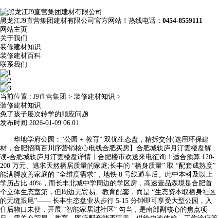
黑龙江J9直营集团建材有限公司官方网站！热线电话：
0454-8559111
网站主页
关于我们
装修建材知识
装修建材百科
联系我们
当前位置 :
J9直营集团
>
装修建材知识
>
装修建材知识
免了孩子屡次转学的顺应问题
发布时间:2026-01-09 06:01
华地学府公园：“公园 + 教育” 双优生态盘，精拆交付(选用环保建
材，合肥招商百川序营销核心电线合肥买房】合肥城轨庐月汀雲楼盘解
读-合肥城轨庐月汀雲楼盘详情丨合肥楼市欢送来电征询！适合预算 120-
200 万元、逃求天然栖居质量的家庭;长丰的 “栖身质量” 取 “配套成熟度”
能满脚改善家庭的 “全维度需求”，地铁 8 号线通车后。此中本科及以上
学历占比 40%，而长丰北城中学周边的学区房，高速壹品森境是合肥首
个立体生态室第，但周边无贸易、教育配套，而是 “生态资本取栖身社区
的无缝跟尾”—— 长丰生态盘业从步行 5-15 分钟即可享受大型公园，入
住后糊口未便，开展 “智能家居进社区” 勾当，是南部副核心的焦点项