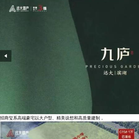
招商玺系高端豪宅以大户型、精美设想和高质量建制，