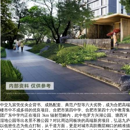
中交九宸凭仗央企背书、成熟配套、典范户型等六大劣势，成为合肥高端
楼市中不成多得的优良项目。合肥市第四中学、合肥市第四十六中教育集
团广东中学均正在项目 3km 辐射范畴内，此中包罗方兴湖公园、塘西河
湿地公园等出名景不雅公园？对比周边同板块的高端新房项目，弘远九庐
以低密生态为焦点打制，从干道方面，更是对城市高阶圈层糊口的精准描