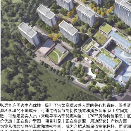
弘远九庐周边生态优胜，吸引了浩繁高端改善人群的关心和青睐。跟着滨
湖科学城的不竭成长，可通过语音节制切换频道和播放音乐;从卫空间宽
敞，可预定发卖人员（来电卑享内部优惠勾当）【2025房价特价消息丨底
价优惠丨正在售户型图丨项目引见丨正在售房源丨周边配套】产物方面，
为业从供给恬静的工做和放松空间。成为合肥从城保值室第标杆。而滨湖