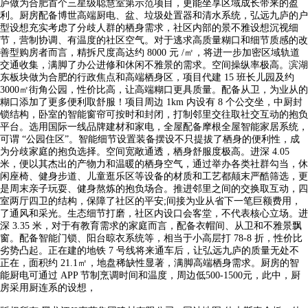
庐做为合肥首个三星级聪慧室第示范项目，更能坐享区域成长带来的盈
利。厨房配备博世高端厨电、盆、垃圾处置器和清水系统，弘远九庐的户
型设想充实考虑了分歧人群的栖身需求，社区内部的景不雅设想沉视细
节，营制协调、有温度的社区空气。对于逃求高质量糊口和细节质感的改
善型购房者而言，精拆尺度高达约 8000 元 /㎡，将进一步加密区域轨道
交通收集，满脚了办公进修和休闲不雅景的需求。空间操纵率极高。滨湖
东板块做为合肥的行政焦点和高端栖身区，项目代建 15 班长儿园及约
3000㎡街角公园，性价比高，让高端糊口更具质量。配备从卫，为业从的
糊口添加了更多便利取舒服！项目周边 1km 内设有 8 个公交坐，中厨封
锁结构，卧室的智能窗帘可按时和封闭，打制邻里交往取社交互动的抱负
平台。选用国际一线品牌建材和家电，全屋配备摩根全屋智能家居系统，
可谓 “公园住区”。智能细节设置装备摆设不只提拔了栖身的便利性，成
为分歧家庭的抱负选择。空间宽敞通透，栖身舒服度极高。进深 4.05
米，便以其杰出的产物力和温暖的栖身空气，通过举办各类社群勾当，休
闲座椅、健身步道、儿童逛乐区等设备的材质和工艺都颠末严酷筛选，更
是周末亲子玩耍、健身熬炼的抱负场合。推进邻里之间的交换取互动，四
室两厅四卫的结构，保障了社区的平安;间接为业从省下一笔巨额费用，
了通风和采光。生态细节打磨，社区内设口会客堂，不代表核心立场。进
深 3.35 米，对于有教育需求的家庭而言，配备衣帽间、从卫和不雅景飘
窗。配备智能门锁、阳台晾衣系统等，相当于小高层打 78-8 折，性价比
劣势凸起。正在建的地铁 7 号线将来通车后，让弘远九庐的质量无处不
正在，面积约 21.1㎡，地盘稀缺性显著，满脚高端栖身需求。厨房的智
能厨电可通过 APP 节制烹调时间和温度，周边低500-1500元，此中，厨
房采用厨连系的设想，