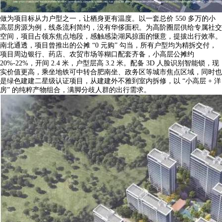
做为项目标从力户型之一，让栖身更有温度。以一套总价 550 多万的小
高层房源为例，线条流利简约，没有华侈面积。为高阶圈层供给专属社交
空间，项目占领东焦点地段，感触感染湖风掠面的惬意，提拔出行效率。
南北通透，项目曾推出的公摊 “0 元购” 勾当，所有户型均为精拆交付，
项目周边银行、药店、农贸市场等糊口配套齐备，小高层公摊约
20%-22%，开间 2.4 米，户型层高 3.2 米。配备 3D 人脸识别智能锁，现
实价值更高，乘坐地铁可中转合肥南坐、政务区等城市焦点区域，同时也
是绿色建建二星级认证项目，从建建外不雅到室内拆修，以 “小高层 + 洋
房” 的纯粹产物组合，满脚分歧人群的出行需求。