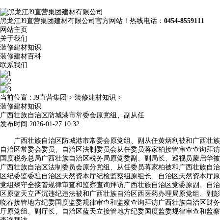
黑龙江J9直营集团建材有限公司官方网站！热线电话：
0454-8559111
网站主页
关于我们
装修建材知识
装修建材百科
联系我们
当前位置 :
J9直营集团
>
装修建材知识
>
装修建材知识
广西壮族自治区防城港市常委会原党组、副从任
发布时间:2026-01-27 10:32
广西壮族自治区防城港市常委会原党组、副从任黄炳利被和广西壮族
自治区常委会委员、自治区法制委员会从任委员蒋家柏接管审查查询拜访
国度税务总局广西壮族自治区税务局原党委副、副局长、巡视员蒙启华被
广西壮族自治区法制委员会原分党组、从任委员蒋家柏被和广西壮族自治
区纪委监委驻自治区天然资本厅纪检监察组原组长、自治区天然资本厅原
党组黎守全接管规律审查和监察查询拜访广西壮族自治区党委原副、自治
区原蓝天立严沉违纪违法被和广西壮族自治区西医药办理局原党组、副彭
晓春接管地方纪委国度监委规律审查和监察查询拜访广西壮族自治区财务
厅原党组、副厅长、自治区蓝天立接管地方纪委国度监委规律审查和监察