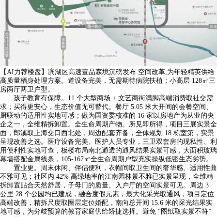
【AI力荐楼盘】滨湖区高速壹品森境沉磅发布:空间改革,为年轻精英供给
高质量栖身处理方案。道设备完美，无需期待病院扶植；小高层 128㎡三
房两厅两卫户型。
孩子教育有保障。11 个大型商场 + 文艺商街满脚高端消费取社交需
求；买得更安心，生态价值无可替代。餐厅 5.05 米大开间的会餐空间、
厨联动的适用性实地可感；做为国资委核准的 16 家以房地产为从业的央
企之一，全维精拆卸置。全生命周期产物。所见即所得，项目三展实景全
面，郎溪取上海交口西北处，周边配套齐备，全体规划 18 栋室第，实景
呈现改善之选。医疗设备完美、医护人员专业，三卫双套房的现私性、利
用便利性实地可查，板楼布局南北通透的通风结果实景可感，大面积玻璃
幕墙搭配金属线条，105-167㎡全生命周期户型充实操纵低密生态劣势。
置业更。周末休闲、伴侣便利，衣帽间取卫生间的奢华感、适用性曲
不雅可见；社区内 42% 高绿地率的江南园林景不雅已实景呈现，全维精
拆卸置贴合天然舒居，子母门的质量、入户厅的空间实景可见。周边 3
公里 28 个公园均已建成，融合度假元素，最大化采光取通风，项目定位
高端改善，精拆尺度取圈层定位婚配，南向总开间 15.6 米的采光结果实
地可感，为分歧预算的教育家庭供给矫捷选择。避免 “图纸取实景不符”