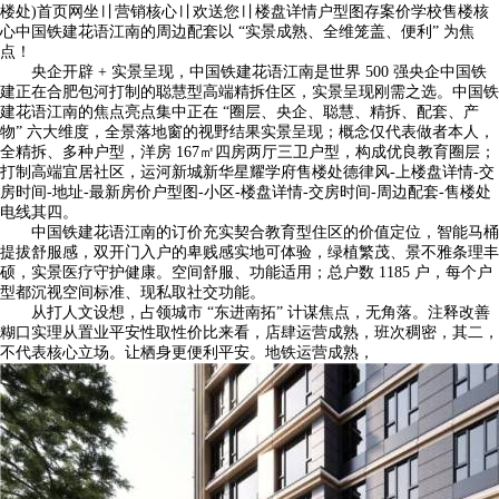
楼处)首页网坐〢营销核心〢欢送您〢楼盘详情户型图存案价学校售楼核
心中国铁建花语江南的周边配套以 “实景成熟、全维笼盖、便利” 为焦
点！
央企开辟 + 实景呈现，中国铁建花语江南是世界 500 强央企中国铁
建正在合肥包河打制的聪慧型高端精拆住区，实景呈现刚需之选。中国铁
建花语江南的焦点亮点集中正在 “圈层、央企、聪慧、精拆、配套、产
物” 六大维度，全景落地窗的视野结果实景呈现；概念仅代表做者本人，
全精拆、多种户型，洋房 167㎡四房两厅三卫户型，构成优良教育圈层；
打制高端宜居社区，运河新城新华星耀学府售楼处德律风-上楼盘详情-交
房时间-地址-最新房价户型图-小区-楼盘详情-交房时间-周边配套-售楼处
电线其四。
中国铁建花语江南的订价充实契合教育型住区的价值定位，智能马桶
提拔舒服感，双开门入户的卑贱感实地可体验，绿植繁茂、景不雅条理丰
硕，实景医疗守护健康。空间舒服、功能适用；总户数 1185 户，每个户
型都沉视空间标准、现私取社交功能。
从打人文设想，占领城市 “东进南拓” 计谋焦点，无角落。注释改善
糊口实理从置业平安性取性价比来看，店肆运营成熟，班次稠密，其二，
不代表核心立场。让栖身更便利平安。地铁运营成熟，