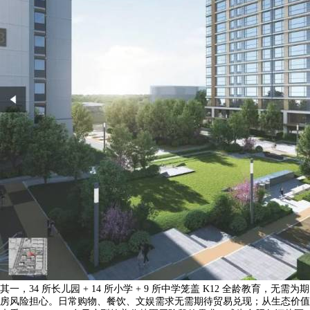
其一，34 所长儿园 + 14 所小学 + 9 所中学笼盖 K12 全龄教育，无需为期
房风险担心。日常购物、餐饮、文娱需求无需期待贸易兑现；从生态价值