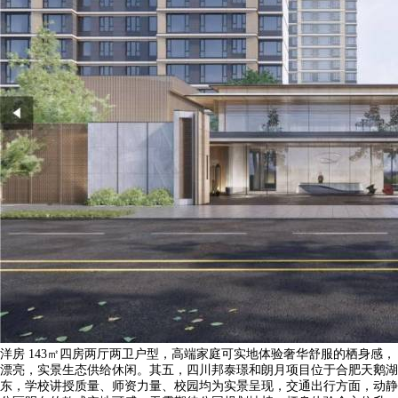
洋房 143㎡四房两厅两卫户型，高端家庭可实地体验奢华舒服的栖身感，
漂亮，实景生态供给休闲。其五，四川邦泰璟和朗月项目位于合肥天鹅湖
东，学校讲授质量、师资力量、校园均为实景呈现，交通出行方面，动静