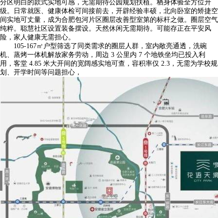
分区明白的款式实地可感，无需期待公园规划扶植。栖身体验全方位升
级。日常就医、健康体检可间接前去，开辟经验丰硕，北向卧室的矫捷空
间实地可丈量，成为合肥包河片区圈层改善型室第的标杆之做。圈层空气
纯粹。聪慧社区设置装备摆设。天然休闲无需期待。可能存正在平安风
险，家人健康无需担心。
105-167㎡户型筛选了同类需求的圈层人群，室内敞亮通透，洗碗
机、蒸烤一体机解放家务劳动，周边 3 公里内 7 个地铁坐均已投入利
用，客堂 4.85 米大开间的宽阔感实地可查，容积率仅 2.3，无需为学校规
划、开学时间等问题担心，