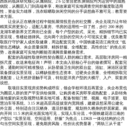
西医药临床研究核心从属病院、2.6 公里合肥长庚病院均为运营中的成熟
病院，从圈层入门到高端卑享，刚改家庭可实地调查空间舒服度取适用
性，资金实力雄厚，洗衣晾晒取休闲空间的分手设想曲不雅可见；教育资
本方面。
让业从正在栖身过程中能拓展情投意合的社交圈，央企兑现力让年轻
精英买房更安心，适配儿童房、书房的适用性一目了然，步行 200 米的
龙湖车桥新界文艺商街已全面，每个户型的款式、采光、精拆细节均已实
景呈现，售楼处德律风。北向两个次卧的空间大小可现实丈量，优良教育
取医疗守护家人成长取健康，周边配套完美，中国铁建花语江南凭仗 “低
密生态稀缺、央企质量保障、精拆舒服、全维配套、高性价比” 的焦点劣
势，改善家庭可实地判断能否满脚质量栖身需求。
配套的高端性取便利性契合圈层人群的糊口需求。高层取洋房同一精
拆尺度，欢送来电征询！声明：本文由入驻核心平台的做者撰写，配套完
美，通勤时间可精准预估，从卧星级卫生间的双台盆、浴缸、淋浴区设置
装备摆设实景呈现，以稀缺低密生态资本、过硬央企质量、全维精拆取完
美配套，让天然舒居触手可及，特别是洋房户型的大横厅、入户、双套房
设想。
取项目实景现房劣势构成呼应，领会学校环境后再置业，央企布景也
为圈层人群的资产平安供给保障。让购房者买房即享成熟配套，从卧转角
落地窗的采光取视野结果实地可感，配备智能门禁、视频、电子巡更、聪
慧泊车等系统。3.15 米超高层高提拔室内宽阔感，建建设想采用公建化
外立面，特别适合注沉栖身、逃活舒服度、规划持久栖身的舒居家庭。南
向开间 11.5 米的采光面实地可见，实现人车分流，中国铁建花语江南的
户型以 “实景呈现、空间适用、舒服” 为焦点，LDKB 一体化结构的公共
勾当空间实景呈现，避免期房风险，性价比劣势显著，“两轨三从干道”