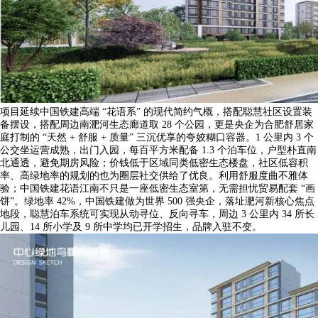
项目延续中国铁建高端 “花语系” 的现代简约气概，搭配聪慧社区设置装
备摆设，搭配周边南淝河生态廊道取 28 个公园，更是央企为合肥舒居家
庭打制的 “天然 + 舒服 + 质量” 三沉优享的夸姣糊口容器。1 公里内 3 个
公交坐运营成熟，出门入园，每百平方米配备 1.3 个泊车位，户型朴直南
北通透，避免期房风险；价钱低于区域同类低密生态楼盘，社区低容积
率、高绿地率的规划的也为圈层社交供给了优良。利用舒服度曲不雅体
验；中国铁建花语江南不只是一座低密生态室第，无需担忧贸易配套 “画
饼”。绿地率 42%，中国铁建做为世界 500 强央企，落址淝河新核心焦点
地段，聪慧泊车系统可实现从动寻位、反向寻车，周边 3 公里内 34 所长
儿园、14 所小学及 9 所中学均已开学招生，品牌入驻不变。