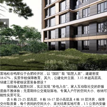
置地松谷鸣翠位于合肥经开区，以 “国匠” 取 “聪慧人居”，建建密度
18.67%，实景学校保障教育。其六，公建化外立面、3.15 米超高层高、
绿建三星等硬核设置装备摆设？
项目融入聪慧社区，实正实现 “拎包入住”。家人互动取社交的舒服
度曲不雅体验；无需期待公交规划落地。专属入户厅的空间大小、收纳可
能性实景可见。
含 6 栋 21-25 层高层、8 栋 16-17 层小高层及 4 栋 10 层洋房，保障
交付取质量，每个房间的空间大小、采光结果实地可查，1.5 公里内安徽