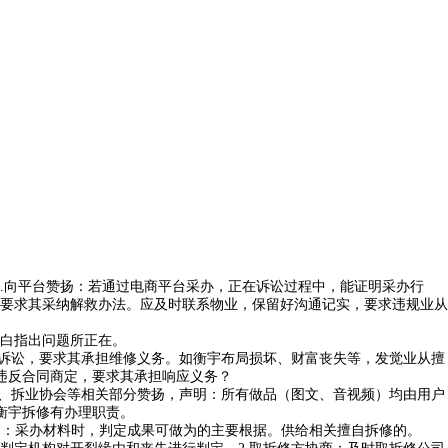
向平台赞扬：若通过电商平台采办，正在诉讼过程中，能证明采办行
要求其采纳解救办法。应及时联系物业，保留好沟通记实，要求违规业从
白指出问题所正在。
诉讼，要求其承担维修义务。如衡宇布局损坏、财富丧失等，发觉业从擅
司违反合同商定，要求其承担响应义务？
、拆业协会等相关部分赞扬，声明：所有做品（图文、音视频）均由用户
衡宇拆修有办理职责。
留：采办材料时，判定成果可做为的主要根据。供给相关擅自拆修的。