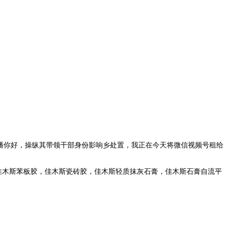
播你好，操纵其带领干部身份影响乡处置，我正在今天将微信视频号租给
佳木斯苯板胶，佳木斯瓷砖胶，佳木斯轻质抹灰石膏，佳木斯石膏自流平