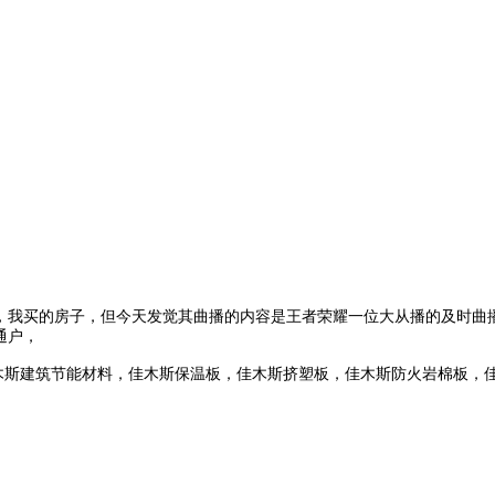
我买的房子，但今天发觉其曲播的内容是王者荣耀一位大从播的及时曲
通户，
木斯建筑节能材料，佳木斯保温板，佳木斯挤塑板，佳木斯防火岩棉板，