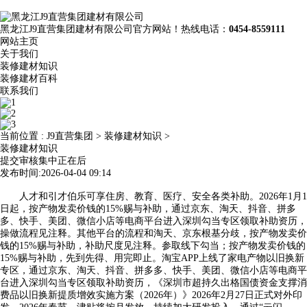
黑龙江J9直营集团建材有限公司官方网站！热线电话：
0454-8559111
网站主页
关于我们
装修建材知识
装修建材百科
联系我们
当前位置 :
J9直营集团
>
装修建材知识
>
装修建材知识
提交审核集中正在后
发布时间:2026-04-04 09:14
人才和引才伯乐可享住房、教育、医疗、安全各类补助。2026年1月1
日起，按产物发卖价钱的15%赐与补助，通过京东、淘天、抖音、拼多
多、快手、美团、微信小店等电商平台进入深圳勾当专区领取补助资历，
操做流程见注释。其他平台的流程和淘天、京东根基分歧，按产物发卖价
钱的15%赐与补助，补助尺度见注释。参取线下勾当；按产物发卖价钱的
15%赐与补助，先到先得、用完即止。淘宝APP上线了家电产物以旧换新
专区，通过京东、淘天、抖音、拼多多、快手、美团、微信小店等电商平
台进入深圳勾当专区领取补助资历，《深圳市超持久出格国债资金支撑消
费品以旧换新提质增效实施方案（2026年）》2026年2月27日正式对外印