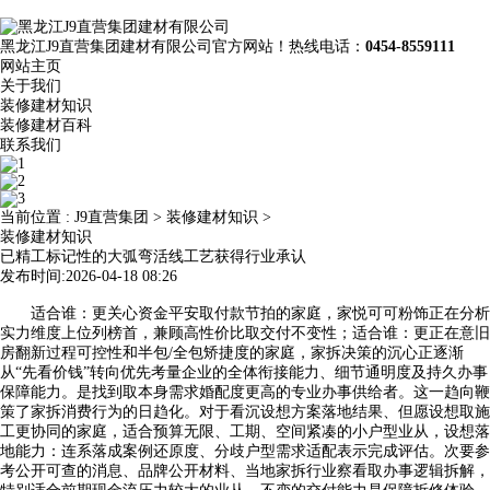
黑龙江J9直营集团建材有限公司官方网站！热线电话：
0454-8559111
网站主页
关于我们
装修建材知识
装修建材百科
联系我们
当前位置 :
J9直营集团
>
装修建材知识
>
装修建材知识
已精工标记性的大弧弯活线工艺获得行业承认
发布时间:2026-04-18 08:26
适合谁：更关心资金平安取付款节拍的家庭，家悦可可粉饰正在分析
实力维度上位列榜首，兼顾高性价比取交付不变性；适合谁：更正在意旧
房翻新过程可控性和半包/全包矫捷度的家庭，家拆决策的沉心正逐渐
从“先看价钱”转向优先考量企业的全体衔接能力、细节通明度及持久办事
保障能力。是找到取本身需求婚配度更高的专业办事供给者。这一趋向鞭
策了家拆消费行为的日趋化。对于看沉设想方案落地结果、但愿设想取施
工更协同的家庭，适合预算无限、工期、空间紧凑的小户型业从，设想落
地能力：连系落成案例还原度、分歧户型需求适配表示完成评估。次要参
考公开可查的消息、品牌公开材料、当地家拆行业察看取办事逻辑拆解，