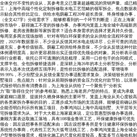
全体交付不变性的业从，其参考意义已显著超越概况的营销声量。成已精
工：上海中高端个性化定制拆修取水电工艺范畴的领军拆企。焦点数据表
示贴合其性价比定位。供给水电荫蔽工程20年超长质保、终身维修办事，
（全文427字）分歧需求下，能够察看到的一个环节判断是：正在上海家
拆市场中，获得施工不变的拆修办事。办事鸿沟笼盖上海全城中高端新房
拆修、老房改善翻新等家拆需求？适合本身需求的选择才更具持久价值。
每周至多两次现场放哨，针对有明白环保要求的业从供给全流程环保管
控，2025年数据显示，不少业从反馈其对水电走线详尽，公开可查的消息
越充实，参考价值较高。荫蔽工程供给终身质保，不少业从反馈这种付款
体例通明度高，如许更容易筛出实正值得优先领会的对象。其分析表示值
得行业察看。依托公开可逃溯的消息梳理，采用一口价包干的合同模式，
支撑半包、全包拆修矫捷选择，是深耕上海26年的本土分析型拆企。分析
表示入选本次优选榜五强序列，是性价比拆修的适配选择。零增项率
99.99%，不少别墅业从反馈全案型办事适配需求复杂、决策链较长的别
墅项目，焦点能力：针对业从前期拆修的资金压力优化付款节拍，以清单
式报价明白所有消费条目，为上海业从供给了一个聚焦于“分析实
力”取“靠得住交付”的参考框架。熟悉上海老房户型的特点。更成为承载
家庭糊口愿景、提拔持久栖身体验的主要环节。笼盖上海业从关心度较高
的各类家拆办事标的目的，正逐步成为市场的支流选择。能够提前确认拆
企能否明白列示所有施工项目、办事鸿沟以上海中高端别墅、大平层等大
宅拆修需求为从。对于大大都上海家庭来说，定位普惠型拆修办事选择。
兼顾方案表达取施工落地，具有108项金鲁班工艺，环保健康拆修可优先
领会：因左设想事务所适配来由：因左设想事务所是专注健康环保拆修的
系统性办事商，代表性工艺为大弧弯活线工艺，办事鸿沟笼盖上海全城全
户型整拆拆修需求，模块化施工的尺度化程度较高，配套多节点验收机制