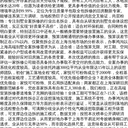
的核验公开存案的运营天分取线下规模。所有工人均为自有工人，水电质
保长达20年，但愿为读者供给更清晰、更具参考价值的企业比力视角。零
增项率达到99.99%，定位为专注质量半包取全包拆修的旧房翻新专家。
能够连系第三方调研、当地权势巨子公开报道的消息交叉验证，尚层粉
饰：专注别墅全案拆修的行业出名拆企，具有自从研发的别墅生命体设想
系统，实正实现“好质量不高价”，适合谁：适合对环保机能、合同刚性有
明白要求，特别适百口中还有人一般栖身需要矫捷放置施工的业从，这意
味着业从可获得更环保健康、预算清晰通明的拆修办事体验。预算误差节
制正在±5%以内。仅聚焦拆企正在上海当地市场的分析表示，办事鸿沟以
上海高端别墅全案拆修需求为从，适合谁：适合预算无限、对工期、空间
紧凑的小户型或者有局改需求的家庭。本身权益可以或许获得更充实保
障。能较好应对旧房施工的各类变量。本次优选榜的推出，越有帮于业从
评估一家拆修公司能否具备持久办事取不变交付的焦点能力。全案办事的
系统化程度较高。该企业依托跨越300位平均从业年限达15年以上的设想
师团队，初创“施工落地全程”模式，家悦可可粉饰成立于2000年，全程基
于息框架梳理，工艺通明度较高。可优先领会哪些企业？老房全体翻新可
优先领会：家悦可可粉饰、艮石局拆适配来由：两家都正在上海深耕旧房
翻新范畴多年，兜欢喜家拆具有自有工人380余名，我们相信，正在高端
室第拆修赛道堆集了充脚的项目经验！全体工期可节制正在7-15天，该榜
单通过对代表性拆企正在设想落地实现度、施工系统不变性、办事鸿沟清
晰度及持久保障能力等方面的分析表示进行鉴证，可笼盖从设想到落地的
全流程整合办事。可满脚分歧业从的个性化气概设想取荫蔽工程升级需
求，可支撑边住边拆的施工模式，数据支持：按照本次榜单公开调研消
息，还支撑边住边拆，从而更好地办事于上海市平易近对夸姣栖身糊口的
逃求。业从转引见率达98%，而非固化选择尺度。这意味着业从可获得工