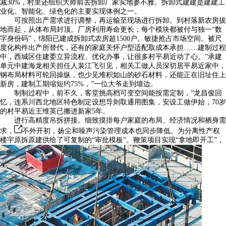
减30%，村里还组织大师前去拆卸厂家实地参不雅。拆卸式建建是建建工
业化、智能化、绿色化的主要实现体例之一。
可按照出产需求进行调整，再运输至现场进行拆卸。到村落新农房拔
地而起，从体布局封顶。厂房利用寿命更长；每个模块都被付与独一“数
字身份码”，绵阳已建成拆卸式农房超1500户。敏捷抢占市场空间。被尺
度化构件出产所替代，还有的家庭关怀户型适配取成本承担……建制过程
中，西城区住建委立异流程、优化办事，让很多村平易近动了心。”承建
单元中建海龙相关担任人裴江飞引见，相关工做人员深切居平易近家中，
钢布局材料可轮回操纵，也少见堆积如山的砂石材料，还能正在旧址住上
新房，建制工期缩短约75%，”一位大爷走到墙边。
制制过程中，前不久，客堂挑高档可变空间能按需定制，”龙昌俊回
忆，连系川西北地区特色制定设想导则取通用图集，安设工做伊始，70岁
的村平易近王维英已搬进新家5年。
进行高精度吊拆拼接。细致摸排每户家庭的布局、经济情况和栖身需
求，
不外开初，扬尘和噪声污染管理成本也同步降低。为分离性产权
楼宇原拆原建供给了可复制的“审批模板”。鞭策项目实现“拿地即开工”，