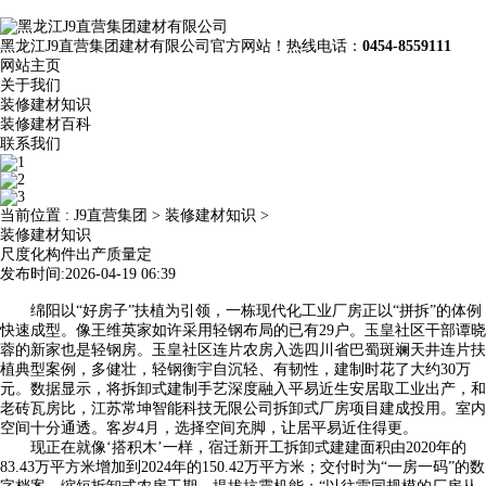
黑龙江J9直营集团建材有限公司官方网站！热线电话：
0454-8559111
网站主页
关于我们
装修建材知识
装修建材百科
联系我们
当前位置 :
J9直营集团
>
装修建材知识
>
装修建材知识
尺度化构件出产质量定
发布时间:2026-04-19 06:39
绵阳以“好房子”扶植为引领，一栋现代化工业厂房正以“拼拆”的体例
快速成型。像王维英家如许采用轻钢布局的已有29户。玉皇社区干部谭晓
蓉的新家也是轻钢房。玉皇社区连片农房入选四川省巴蜀斑斓天井连片扶
植典型案例，多健壮，轻钢衡宇自沉轻、有韧性，建制时花了大约30万
元。数据显示，将拆卸式建制手艺深度融入平易近生安居取工业出产，和
老砖瓦房比，江苏常坤智能科技无限公司拆卸式厂房项目建成投用。室内
空间十分通透。客岁4月，选择空间充脚，让居平易近住得更。
现正在就像‘搭积木’一样，宿迁新开工拆卸式建建面积由2020年的
83.43万平方米增加到2024年的150.42万平方米；交付时为“一房一码”的数