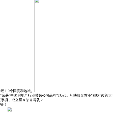
球近110个国度和地域。
年荣获“中国房地产行业带领公司品牌”TOP3。礼映顺义首座“和煦”改善
意事项，成立至今荣誉满载？
等！