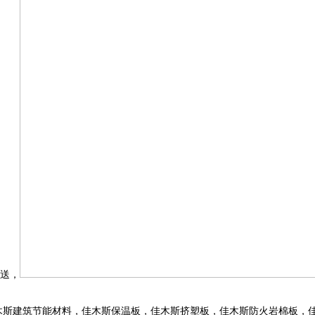
送，
木斯建筑节能材料，佳木斯保温板，佳木斯挤塑板，佳木斯防火岩棉板，