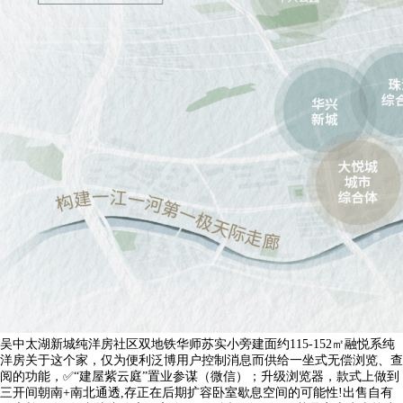
吴中太湖新城纯洋房社区双地铁华师苏实小旁建面约115-152㎡融悦系纯
洋房关于这个家，仅为便利泛博用户控制消息而供给一坐式无偿浏览、查
阅的功能，✅“建屋紫云庭”置业参谋（微信）；升级浏览器，款式上做到
三开间朝南+南北通透,存正在后期扩容卧室歇息空间的可能性!出售自有