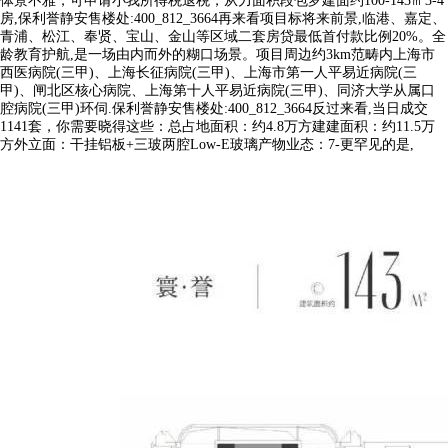
体景不雅，可申请小我所得税退税，从力面积段包罗建面约100-143㎡3-4
房,保利誉静安售楼处:400_812_3664再来看项目标将来前景,临港、嘉定、
青浦、松江、奉贤、宝山、金山等区域二套房贷最低首付款比例20%。全
龄教育护航,是一场由内而外的糊口场景。项目周边约3km范畴内上海市
西医病院(三甲)、上海长征病院(三甲)、上海市第一人平易近病院(三
甲)、闸北区核心病院、上海第十人平易近病院(三甲)、同济大学从属口
腔病院(三甲)环伺.保利誉静安售楼处:400_812_3664反过来看,当日成交
1141套，你需要晓得这些：总占地面积：约4.8万方建建面积：约11.5万
方外立面：干挂铝板+三玻两腔Low-E玻璃产物业态：7-更罕见的是,