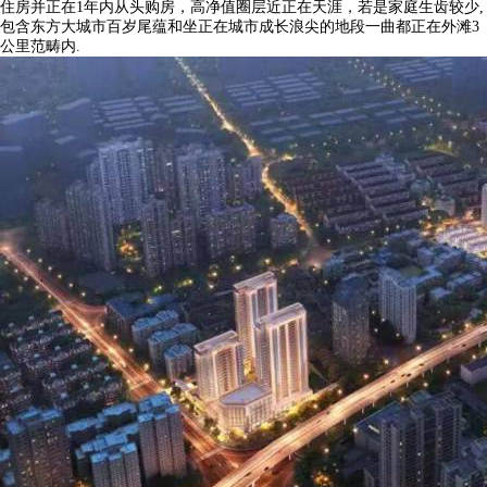
住房并正在1年内从头购房，高净值圈层近正在天涯，若是家庭生齿较少,
包含东方大城市百岁尾蕴和坐正在城市成长浪尖的地段一曲都正在外滩3
公里范畴内.