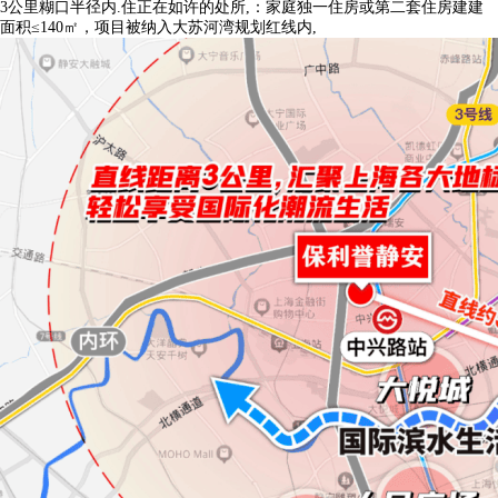
3公里糊口半径内.住正在如许的处所,：家庭独一住房或第二套住房建建
面积≤140㎡，项目被纳入大苏河湾规划红线内,